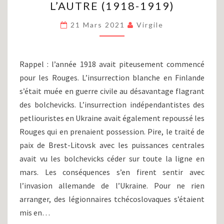
L’AUTRE (1918-1919)
RUSSE
(PARTIE
21 Mars 2021
Virgile
III)
:
D’UN
ÉTÉ
Rappel : l’année 1918 avait piteusement commencé
À
pour les Rouges. L’insurrection blanche en Finlande
L’AUTRE
s’était muée en guerre civile au désavantage flagrant
(1918-
1919)
des bolchevicks. L’insurrection indépendantistes des
petliouristes en Ukraine avait également repoussé les
Rouges qui en prenaient possession. Pire, le traité de
paix de Brest-Litovsk avec les puissances centrales
avait vu les bolchevicks céder sur toute la ligne en
mars. Les conséquences s’en firent sentir avec
l’invasion allemande de l’Ukraine. Pour ne rien
arranger, des légionnaires tchécoslovaques s’étaient
mis en…