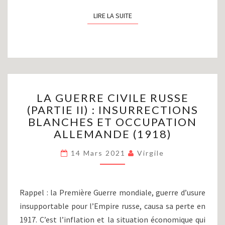
LIRE LA SUITE
LIRE LA SUITE
LA
LA GUERRE CIVILE RUSSE
GUERRE
(PARTIE II) : INSURRECTIONS
CIVILE
BLANCHES ET OCCUPATION
RUSSE
(PARTIE
ALLEMANDE (1918)
II)
:
14 Mars 2021
Virgile
INSURRECTIONS
BLANCHES
ET
Rappel : la Première Guerre mondiale, guerre d’usure
OCCUPATION
insupportable pour l’Empire russe, causa sa perte en
ALLEMANDE
1917. C’est l’inflation et la situation économique qui
(1918)