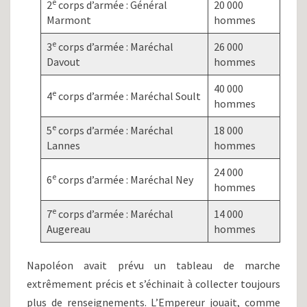
e
2
corps d’armée : Général
20 000
Marmont
hommes
e
3
corps d’armée : Maréchal
26 000
Davout
hommes
40 000
e
4
corps d’armée : Maréchal Soult
hommes
e
5
corps d’armée : Maréchal
18 000
Lannes
hommes
24 000
e
6
corps d’armée : Maréchal Ney
hommes
e
7
corps d’armée : Maréchal
14 000
Augereau
hommes
Napoléon avait prévu un tableau de marche
extrêmement précis et s’échinait à collecter toujours
plus de renseignements. L’Empereur jouait, comme