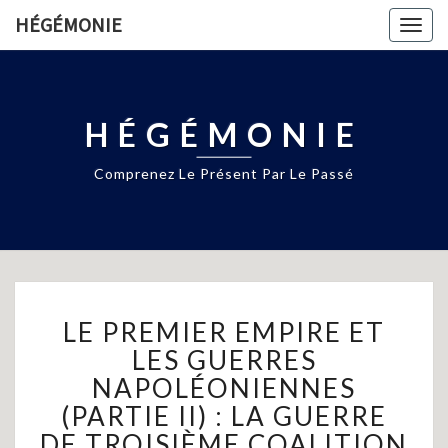
HÉGÉMONIE
Togg
navig
HÉGÉMONIE
Comprenez Le Présent Par Le Passé
LE
LE PREMIER EMPIRE ET
PREMIER
EMPIRE
LES GUERRES
ET
NAPOLÉONIENNES
LES
(PARTIE II) : LA GUERRE
GUERRES
DE TROISIÈME COALITION
NAPOLÉONIENNES