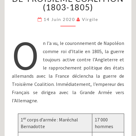
(PARTIE
(1803-1805)
II)
:
14 Juin 2020
Virgile
LA
GUERRE
O
DE
n l’a vu, le couronnement de Napoléon
TROISIÈME
COALITION
comme roi d’Italie en 1805, la guerre
(1803-
toujours active contre l’Angleterre et
1805)
le rapprochement politique des états
allemands avec la France déclencha la guerre de
Troisième Coalition. Immédiatement, l’empereur des
Français se dirigea avec la Grande Armée vers
l’Allemagne.
er
1
corps d’armée : Maréchal
17 000
Bernadotte
hommes