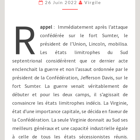
26 Juin 2022
Virgile
INDUSTRIE,
MARINE
R
ET
ARMÉE
appel
: Immédiatement après l’attaque
DE
confédérée sur le fort Sumter, le
TERRE
président de l’Union, Lincoln, mobilisa.
Les états limitrophes du Sud
septentrional considérèrent que ce dernier acte
enclenchait la guerre et non l’assaut ordonnée par le
président de la Confédération, Jefferson Davis, sur le
fort Sumter. La guerre venait véritablement de
débuter et pour les deux camps, il s’agissait de
convaincre les états limitrophes indécis. La Virginie,
état d’une importance capitale, se décida en faveur de
la Confédération. La seule Virginie donnait au Sud ses
meilleurs généraux et une capacité industrielle égale
à celle de tous les états sécessionistes réunis.