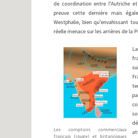
de coordination entre l’Autriche e
preuve cette dernière mais égal
Westphalie, bien qu’envahissant tou
réelle menace sur les arrières de la P
La
fr
su
Fr
te
pa
co
so
dé
Les comptoirs commerciaux
at
français (rouge) et britanniques