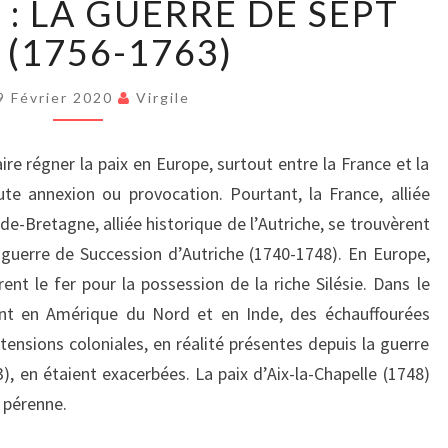
: LA GUERRE DE SEPT
:
LA
 (1756-1763)
GUERRE
DE
9 Février 2020
Virgile
SEPT
ANS
(1756-
re régner la paix en Europe, surtout entre la France et la
1763)
te annexion ou provocation. Pourtant, la France, alliée
nde-Bretagne, alliée historique de l’Autriche, se trouvèrent
guerre de Succession d’Autriche (1740-1748). En Europe,
rent le fer pour la possession de la riche Silésie. Dans le
nt en Amérique du Nord et en Inde, des échauffourées
tensions coloniales, en réalité présentes depuis la guerre
, en étaient exacerbées. La paix d’Aix-la-Chapelle (1748)
t pérenne.