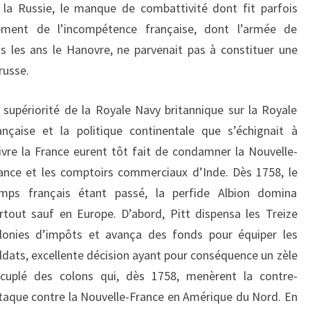
t la Russie, le manque de combattivité dont fit parfois
ement de l’incompétence française, dont l’armée de
s les ans le Hanovre, ne parvenait pas à constituer une
russe.
 supériorité de la Royale Navy britannique sur la Royale
ançaise et la politique continentale que s’échignait à
ivre la France eurent tôt fait de condamner la Nouvelle-
ance et les comptoirs commerciaux d’Inde. Dès 1758, le
mps français étant passé, la perfide Albion domina
rtout sauf en Europe. D’abord, Pitt dispensa les Treize
lonies d’impôts et avança des fonds pour équiper les
ldats, excellente décision ayant pour conséquence un zèle
cuplé des colons qui, dès 1758, menèrent la contre-
taque contre la Nouvelle-France en Amérique du Nord. En