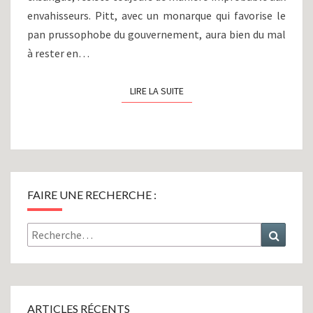
envahisseurs. Pitt, avec un monarque qui favorise le
pan prussophobe du gouvernement, aura bien du mal
à rester en…
LIRE LA SUITE
LIRE LA SUITE
FAIRE UNE RECHERCHE :
Rechercher :
Recher
ARTICLES RÉCENTS