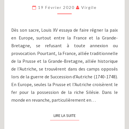
GUERRE
19 Février 2020
Virgile
DE
SEPT
ANS
(1756-
Dès son sacre, Louis XV essaya de faire régner la paix
1763)
en Europe, surtout entre la France et la Grande-
Bretagne, se refusant à toute annexion ou
provocation. Pourtant, la France, alliée traditionnelle
de la Prusse et la Grande-Bretagne, alliée historique
de l’Autriche, se trouvèrent dans des camps opposés
lors de la guerre de Succession d’Autriche (1740-1748).
En Europe, seules la Prusse et l’Autriche croisèrent le
fer pour la possession de la riche Silésie. Dans le
monde en revanche, particulièrement en…
LIRE LA SUITE
LIRE LA SUITE