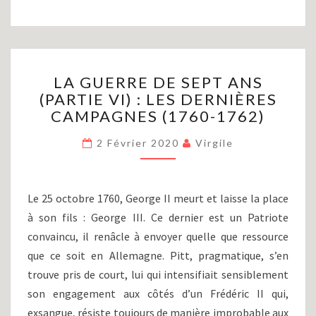
LA
LA GUERRE DE SEPT ANS
GUERRE
(PARTIE VI) : LES DERNIÈRES
DE
CAMPAGNES (1760-1762)
SEPT
ANS
2 Février 2020
Virgile
(PARTIE
VI)
:
LES
Le 25 octobre 1760, George II meurt et laisse la place
DERNIÈRES
à son fils : George III. Ce dernier est un Patriote
CAMPAGNES
convaincu, il renâcle à envoyer quelle que ressource
(1760-
1762)
que ce soit en Allemagne. Pitt, pragmatique, s’en
trouve pris de court, lui qui intensifiait sensiblement
son engagement aux côtés d’un Frédéric II qui,
exsangue, résiste toujours de manière improbable aux