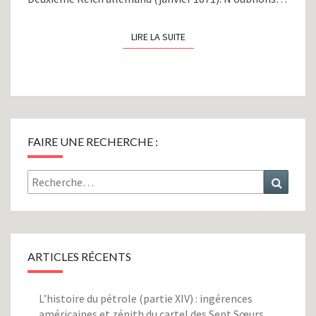
LIRE LA SUITE
LIRE LA SUITE
FAIRE UNE RECHERCHE :
Rechercher :
Recher
ARTICLES RÉCENTS
L’histoire du pétrole (partie XIV) : ingérences
américaines et zénith du cartel des Sept Sœurs