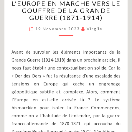
L’EUROPE EN MARCHE VERS LE
MONDIALE
(PARTIE
GOUFFRE DE LA GRANDE
I)
GUERRE (1871-1914)
:
L’EUROPE
19 Novembre 2023
Virgile
EN
MARCHE
VERS
Avant de survoler les éléments importants de la
LE
Grande Guerre (1914-1918) dans un prochain article, il
GOUFFRE
DE
nous faut établir une contextualisation solide. Car la
LA
« Der des Ders » fut la résultante d’une escalade des
GRANDE
tensions en Europe qui cache un engrenage
GUERRE
géopolitique subtile et complexe. Alors, comment
(1871-
l’Europe en est-elle arrivée là ? Le système
1914)
bismarckien pour isoler la France Commençons,
comme on a l’habitude de l’entendre, par la guerre
franco-allemande de 1870-1871 qui accoucha du
Deuxième Reich allemand (janvier 1871). N’oublions…