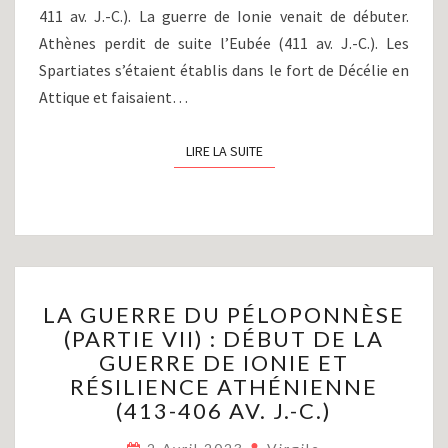
(406-
411 av. J.-C.). La guerre de Ionie venait de débuter.
404
Athènes perdit de suite l’Eubée (411 av. J.-C.). Les
AV.
J.-
Spartiates s’étaient établis dans le fort de Décélie en
C.)
Attique et faisaient…
LIRE LA SUITE
LIRE LA SUITE
LA
LA GUERRE DU PÉLOPONNÈSE
GUERRE
(PARTIE VII) : DÉBUT DE LA
DU
GUERRE DE IONIE ET
PÉLOPONNÈSE
(PARTIE
RÉSILIENCE ATHÉNIENNE
VII)
(413-406 AV. J.-C.)
:
DÉBUT