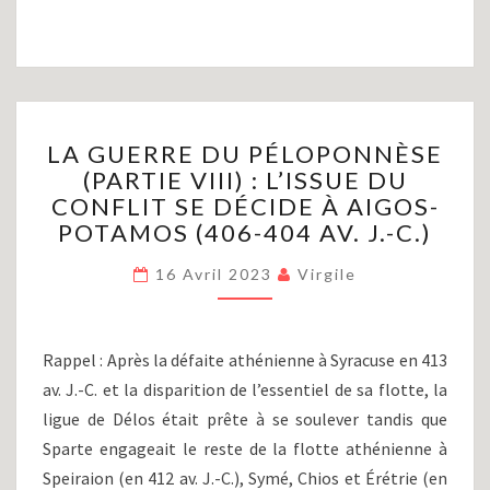
LA
LA GUERRE DU PÉLOPONNÈSE
GUERRE
(PARTIE VIII) : L’ISSUE DU
DU
CONFLIT SE DÉCIDE À AIGOS-
PÉLOPONNÈSE
(PARTIE
POTAMOS (406-404 AV. J.-C.)
VIII)
:
16 Avril 2023
Virgile
L’ISSUE
DU
CONFLIT
Rappel : Après la défaite athénienne à Syracuse en 413
SE
av. J.-C. et la disparition de l’essentiel de sa flotte, la
DÉCIDE
ligue de Délos était prête à se soulever tandis que
À
AIGOS-
Sparte engageait le reste de la flotte athénienne à
POTAMOS
Speiraion (en 412 av. J.-C.), Symé, Chios et Érétrie (en