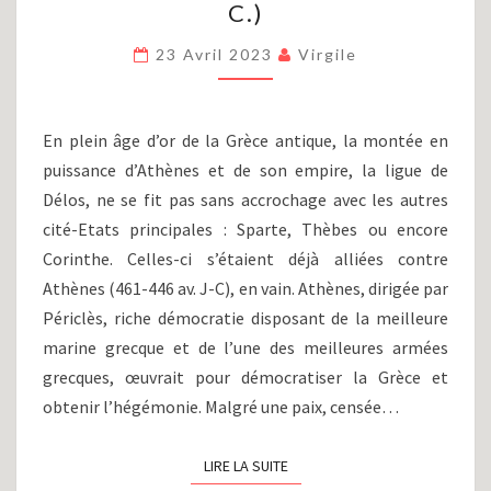
C.)
GUERRE
DU
23 Avril 2023
Virgile
PÉLOPONNÈSE
(431-
404
AV.
En plein âge d’or de la Grèce antique, la montée en
J.-
puissance d’Athènes et de son empire, la ligue de
C.)
Délos, ne se fit pas sans accrochage avec les autres
cité-Etats principales : Sparte, Thèbes ou encore
Corinthe. Celles-ci s’étaient déjà alliées contre
Athènes (461-446 av. J-C), en vain. Athènes, dirigée par
Périclès, riche démocratie disposant de la meilleure
marine grecque et de l’une des meilleures armées
grecques, œuvrait pour démocratiser la Grèce et
obtenir l’hégémonie. Malgré une paix, censée…
LIRE LA SUITE
LIRE LA SUITE