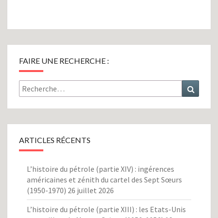
sein
des
articles
FAIRE UNE RECHERCHE :
Rechercher :
Recher
ARTICLES RÉCENTS
L’histoire du pétrole (partie XIV) : ingérences
américaines et zénith du cartel des Sept Sœurs
(1950-1970)
26 juillet 2026
L’histoire du pétrole (partie XIII) : les Etats-Unis