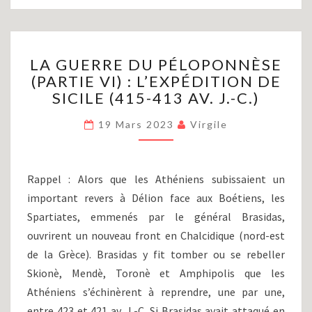
LA
LA GUERRE DU PÉLOPONNÈSE
GUERRE
(PARTIE VI) : L’EXPÉDITION DE
DU
SICILE (415-413 AV. J.-C.)
PÉLOPONNÈSE
(PARTIE
19 Mars 2023
Virgile
VI)
:
L’EXPÉDITION
DE
Rappel : Alors que les Athéniens subissaient un
SICILE
important revers à Délion face aux Boétiens, les
(415-
Spartiates, emmenés par le général Brasidas,
413
AV.
ouvrirent un nouveau front en Chalcidique (nord-est
J.-
de la Grèce). Brasidas y fit tomber ou se rebeller
C.)
Skionè, Mendè, Toronè et Amphipolis que les
Athéniens s’échinèrent à reprendre, une par une,
entre 423 et 421 av. J.-C. Si Brasidas avait attaqué en