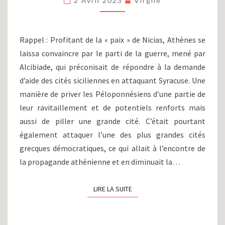
2 Avril 2023
Virgile
DE
LA
GUERRE
Rappel : Profitant de la « paix » de Nicias, Athènes se
DE
laissa convaincre par le parti de la guerre, mené par
IONIE
ET
Alcibiade, qui préconisait de répondre à la demande
RÉSILIENCE
d’aide des cités siciliennes en attaquant Syracuse. Une
ATHÉNIENNE
manière de priver les Péloponnésiens d’une partie de
(413-
leur ravitaillement et de potentiels renforts mais
406
aussi de piller une grande cité. C’était pourtant
AV.
J.-
également attaquer l’une des plus grandes cités
C.)
grecques démocratiques, ce qui allait à l’encontre de
la propagande athénienne et en diminuait la…
LIRE LA SUITE
LIRE LA SUITE