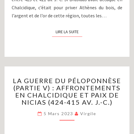
Chalcidique, c’était pour priver Athènes du bois, de
l’argent et de l’or de cette région, toutes les…
LIRE LA SUITE
LIRE LA SUITE
LA
LA GUERRE DU PÉLOPONNÈSE
GUERRE
(PARTIE V) : AFFRONTEMENTS
DU
EN CHALCIDIQUE ET PAIX DE
PÉLOPONNÈSE
(PARTIE
NICIAS (424-415 AV. J.-C.)
V)
:
5 Mars 2023
Virgile
AFFRONTEMENTS
EN
CHALCIDIQUE