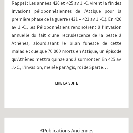
Rappel : Les années 426 et 425 av. J.-C. virent la fin des
ET
invasions péloponnésiennes de l’Attique pour la
PAIX
première phase de la guerre (431 – 421 av. J.-C.). En 426
DE
NICIAS
av. J.-C., les Péloponnésiens renoncèrent à l’invasion
(424-
annuelle du fait d’une recrudescence de la peste à
415
Athènes, alourdissant le bilan funeste de cette
AV.
maladie : quelque 70 000 morts en Attique, un épisode
J.-
C.)
qu’Athènes mettra quinze ans à surmonter. En 425 av.
J.-C., l’invasion, menée par Agis, roi de Sparte…
LIRE LA SUITE
LIRE LA SUITE
Navigation
au
Publications Anciennes