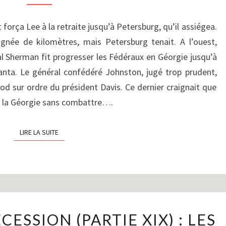
DE
1864,
t força Lee à la retraite jusqu’à Petersburg, qu’il assiégea.
TRAITEMENT
gnée de kilomètres, mais Petersburg tenait. A l’ouest,
DES
al Sherman fit progresser les Fédéraux en Géorgie jusqu’à
PRISONNIERS
anta. Le général confédéré Johnston, jugé trop prudent,
ET
MARCHE
od sur ordre du président Davis. Ce dernier craignait que
À
e la Géorgie sans combattre….
LA
MER
LIRE LA SUITE
LIRE LA SUITE
(OCTOBRE
1864
–
FÉVRIER
1865)
LA
CESSION (PARTIE XIX) : LES
GUERRE