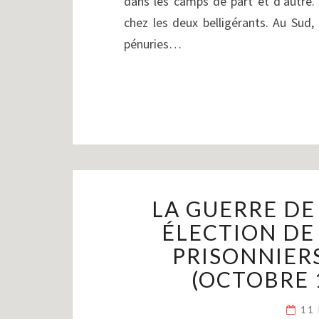
dans les camps de part et d’autre.
chez les deux belligérants. Au Sud,
pénuries…
LA GUERRE DE 
ÉLECTION DE
PRISONNIER
(OCTOBRE 1
11