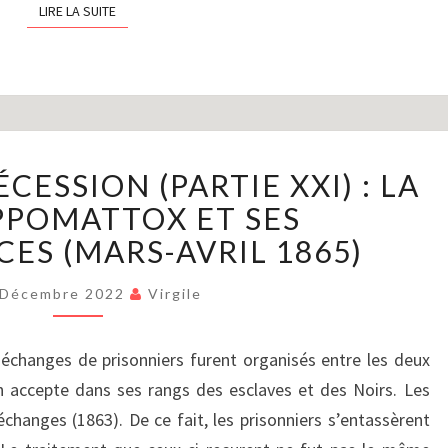
LIRE LA SUITE
LIRE LA SUITE
LA
CESSION (PARTIE XXI) : LA
GUERRE
DE
APPOMATTOX ET SES
SÉCESSION
ES (MARS-AVRIL 1865)
(PARTIE
XXI)
 Décembre 2022
Virgile
:
LA
 échanges de prisonniers furent organisés entre les deux
PAIX
D’APPOMATTOX
n accepte dans ses rangs des esclaves et des Noirs. Les
ET
changes (1863). De ce fait, les prisonniers s’entassèrent
SES