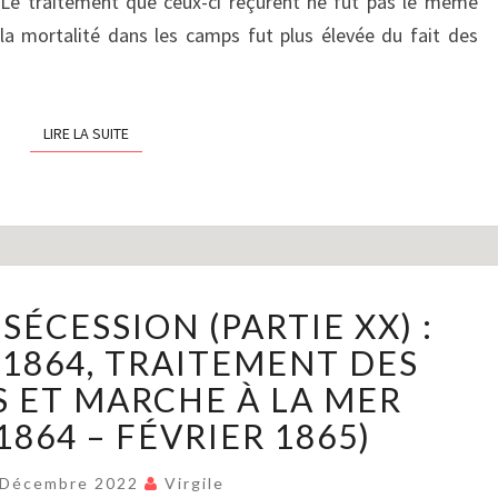
 Le traitement que ceux-ci reçurent ne fut pas le même
CONSÉQUENCES
 la mortalité dans les camps fut plus élevée du fait des
(MARS-
AVRIL
1865)
LIRE LA SUITE
LIRE LA SUITE
LA
SÉCESSION (PARTIE XX) :
GUERRE
DE
 1864, TRAITEMENT DES
SÉCESSION
S ET MARCHE À LA MER
(PARTIE
864 – FÉVRIER 1865)
XX)
:
 Décembre 2022
Virgile
ÉLECTION