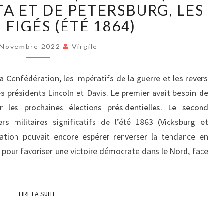
DE
TA ET DE PETERSBURG, LES
SÉCESSION
FIGÉS (ÉTÉ 1864)
(PARTIE
XIX)
 Novembre 2022
Virgile
:
LES
 Confédération, les impératifs de la guerre et les revers
SIÈGES
D’ATLANTA
des présidents Lincoln et Davis. Le premier avait besoin de
ET
er les prochaines élections présidentielles. Le second
DE
rs militaires significatifs de l’été 1863 (Vicksburg et
PETERSBURG,
ration pouvait encore espérer renverser la tendance en
LES
 pour favoriser une victoire démocrate dans le Nord, face
FRONTS
FIGÉS
(ÉTÉ
1864)
LIRE LA SUITE
LIRE LA SUITE