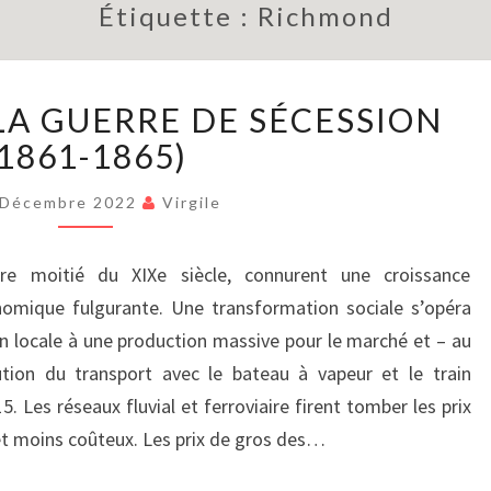
Étiquette :
Richmond
BRIÈVEMENT
LA GUERRE DE SÉCESSION
:
LA
(1861-1865)
GUERRE
DE
 Décembre 2022
Virgile
SÉCESSION
(1861-
ère moitié du XIXe siècle, connurent une croissance
1865)
nomique fulgurante. Une transformation sociale s’opéra
 locale à une production massive pour le marché et – au
tion du transport avec le bateau à vapeur et le train
 Les réseaux fluvial et ferroviaire firent tomber les prix
 et moins coûteux. Les prix de gros des…