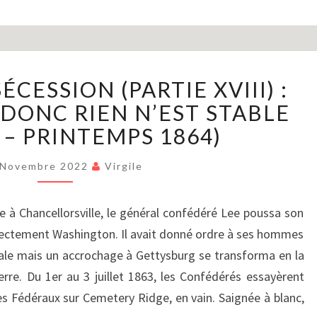
LA
ÉCESSION (PARTIE XVIII) :
GUERRE
DE
 DONC RIEN N’EST STABLE
SÉCESSION
 – PRINTEMPS 1864)
(PARTIE
XVIII)
 Novembre 2022
Virgile
:
TOUT
re à Chancellorsville, le général confédéré Lee poussa son
SE
TIENT,
rectement Washington. Il avait donné ordre à ses hommes
DONC
ale mais un accrochage à Gettysburg se transforma en la
RIEN
erre. Du 1er au 3 juillet 1863, les Confédérés essayèrent
N’EST
es Fédéraux sur Cemetery Ridge, en vain. Saignée à blanc,
STABLE