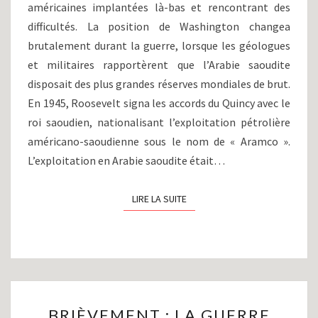
(1950-
américaines implantées là-bas et rencontrant des
1956)
difficultés. La position de Washington changea
brutalement durant la guerre, lorsque les géologues
et militaires rapportèrent que l’Arabie saoudite
disposait des plus grandes réserves mondiales de brut.
En 1945, Roosevelt signa les accords du Quincy avec le
roi saoudien, nationalisant l’exploitation pétrolière
américano-saoudienne sous le nom de « Aramco ».
L’exploitation en Arabie saoudite était…
LIRE LA SUITE
LIRE LA SUITE
BRIÈVEMENT
BRIÈVEMENT : LA GUERRE
: