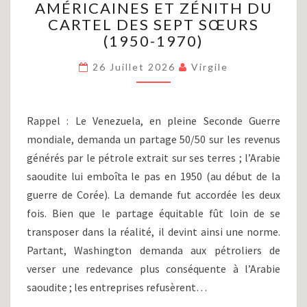
AMÉRICAINES ET ZÉNITH DU
(PARTIE
XIV)
CARTEL DES SEPT SŒURS
:
(1950-1970)
INGÉRENCES
AMÉRICAINES
26 Juillet 2026
Virgile
ET
ZÉNITH
DU
Rappel : Le Venezuela, en pleine Seconde Guerre
CARTEL
mondiale, demanda un partage 50/50 sur les revenus
DES
SEPT
générés par le pétrole extrait sur ses terres ; l’Arabie
SŒURS
saoudite lui emboîta le pas en 1950 (au début de la
(1950-
guerre de Corée). La demande fut accordée les deux
1970)
fois. Bien que le partage équitable fût loin de se
transposer dans la réalité, il devint ainsi une norme.
Partant, Washington demanda aux pétroliers de
verser une redevance plus conséquente à l’Arabie
saoudite ; les entreprises refusèrent…