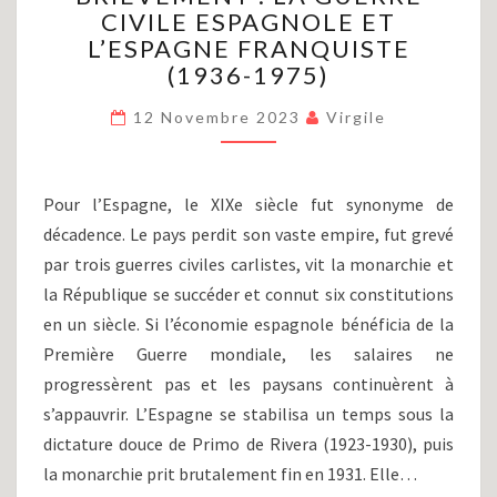
CIVILE ESPAGNOLE ET
LA
L’ESPAGNE FRANQUISTE
GUERRE
CIVILE
(1936-1975)
ESPAGNOLE
ET
12 Novembre 2023
Virgile
L’ESPAGNE
FRANQUISTE
(1936-
Pour l’Espagne, le XIXe siècle fut synonyme de
1975)
décadence. Le pays perdit son vaste empire, fut grevé
par trois guerres civiles carlistes, vit la monarchie et
la République se succéder et connut six constitutions
en un siècle. Si l’économie espagnole bénéficia de la
Première Guerre mondiale, les salaires ne
progressèrent pas et les paysans continuèrent à
s’appauvrir. L’Espagne se stabilisa un temps sous la
dictature douce de Primo de Rivera (1923-1930), puis
la monarchie prit brutalement fin en 1931. Elle…