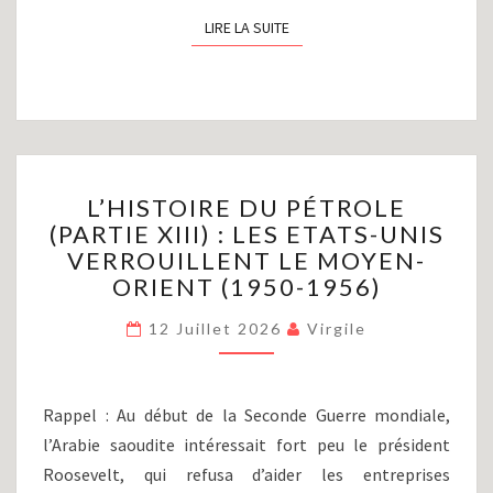
LIRE LA SUITE
LIRE LA SUITE
L’HISTOIRE
L’HISTOIRE DU PÉTROLE
DU
(PARTIE XIII) : LES ETATS-UNIS
PÉTROLE
VERROUILLENT LE MOYEN-
(PARTIE
XIII)
ORIENT (1950-1956)
:
LES
12 Juillet 2026
Virgile
ETATS-
UNIS
VERROUILLENT
Rappel : Au début de la Seconde Guerre mondiale,
LE
l’Arabie saoudite intéressait fort peu le président
MOYEN-
Roosevelt, qui refusa d’aider les entreprises
ORIENT