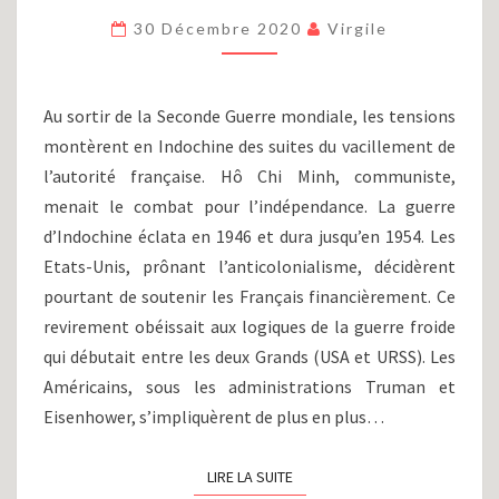
GUERRE
30 Décembre 2020
Virgile
DU
VIÊT
NAM
(1955-
Au sortir de la Seconde Guerre mondiale, les tensions
1975)
montèrent en Indochine des suites du vacillement de
l’autorité française. Hô Chi Minh, communiste,
menait le combat pour l’indépendance. La guerre
d’Indochine éclata en 1946 et dura jusqu’en 1954. Les
Etats-Unis, prônant l’anticolonialisme, décidèrent
pourtant de soutenir les Français financièrement. Ce
revirement obéissait aux logiques de la guerre froide
qui débutait entre les deux Grands (USA et URSS). Les
Américains, sous les administrations Truman et
Eisenhower, s’impliquèrent de plus en plus…
LIRE LA SUITE
LIRE LA SUITE