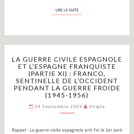
LIRE LA SUITE
LIRE LA SUITE
LA
LA GUERRE CIVILE ESPAGNOLE
GUERRE
ET L’ESPAGNE FRANQUISTE
CIVILE
(PARTIE XI) : FRANCO,
ESPAGNOLE
ET
SENTINELLE DE L’OCCIDENT
L’ESPAGNE
PENDANT LA GUERRE FROIDE
FRANQUISTE
(1945-1956)
(PARTIE
XI)
24 Septembre 2023
Virgile
:
FRANCO,
SENTINELLE
Rappel : La guerre civile espagnole prit fin le 1er avril
DE