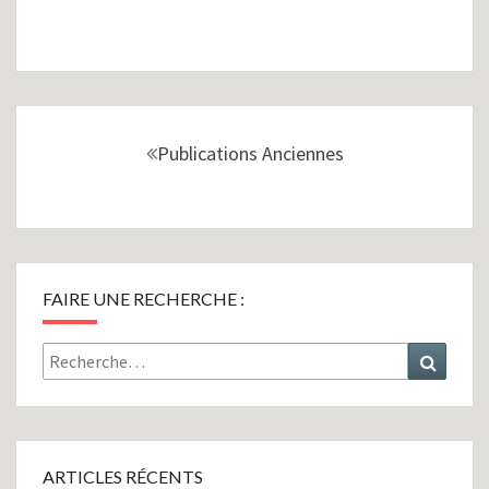
Navigation
au
Publications Anciennes
sein
des
articles
FAIRE UNE RECHERCHE :
Rechercher :
Recher
ARTICLES RÉCENTS