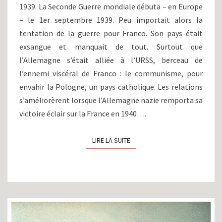
1939. La Seconde Guerre mondiale débuta – en Europe
L’OCCIDENT
PENDANT
– le 1er septembre 1939. Peu importait alors la
LA
tentation de la guerre pour Franco. Son pays était
GUERRE
exsangue et manquait de tout. Surtout que
FROIDE
l’Allemagne s’était alliée à l’URSS, berceau de
(1945-
1956)
l’ennemi viscéral de Franco : le communisme, pour
envahir la Pologne, un pays catholique. Les relations
s’améliorèrent lorsque l’Allemagne nazie remporta sa
victoire éclair sur la France en 1940….
LIRE LA SUITE
LIRE LA SUITE