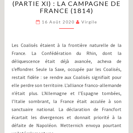
(PARTIE XI) : LA CAMPAGNE DE
ET
LES
FRANCE (1814)
GUERRES
NAPOLÉONIENNES
16 Août 2020
Virgile
(PARTIE
XI)
:
Les Coalisés étaient à la frontière naturelle de la
LA
France. La Confédération du Rhin, dont la
CAMPAGNE
déliquescence était déjà avancée, acheva de
DE
FRANCE
s’effondrer. Seule la Saxe, occupée par les Coalisés,
(1814)
restait fidèle : se rendre aux Coalisés signifiait pour
elle perdre son territoire. L’alliance franco-allemande
n’était plus. L’Allemagne et l’Espagne tombées,
l’Italie sombrant, la France était acculée à son
sanctuaire national. La déclaration de Francfort
écartait les divergences et donnait priorité à la
défaite de Napoléon. Metternich envoya pourtant