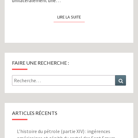
unilatéralement une…
LIRE LA SUITE
LIRE LA SUITE
FAIRE UNE RECHERCHE :
Rechercher :
Recher
ARTICLES RÉCENTS
L’histoire du pétrole (partie XIV) : ingérences