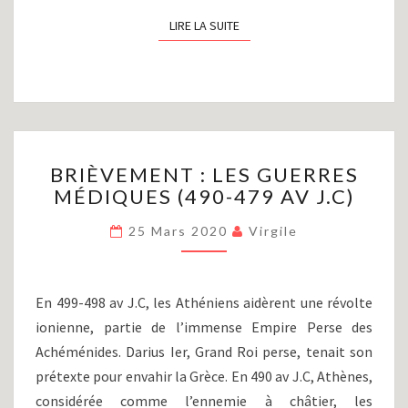
LIRE LA SUITE
LIRE LA SUITE
BRIÈVEMENT
BRIÈVEMENT : LES GUERRES
:
MÉDIQUES (490-479 AV J.C)
LES
GUERRES
25 Mars 2020
Virgile
MÉDIQUES
(490-
479
AV
En 499-498 av J.C, les Athéniens aidèrent une révolte
J.C)
ionienne, partie de l’immense Empire Perse des
Achéménides. Darius Ier, Grand Roi perse, tenait son
prétexte pour envahir la Grèce. En 490 av J.C, Athènes,
considérée comme l’ennemie à châtier, les