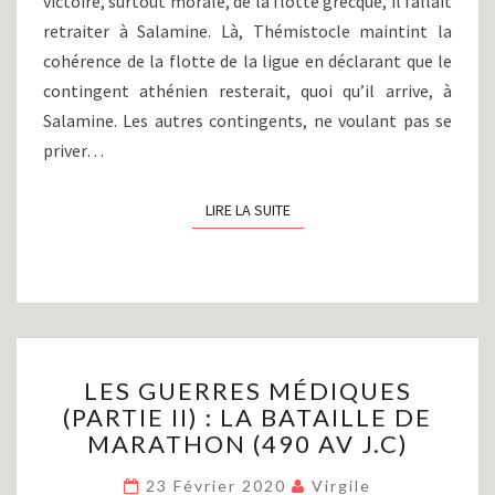
victoire, surtout morale, de la flotte grecque, il fallait
retraiter à Salamine. Là, Thémistocle maintint la
cohérence de la flotte de la ligue en déclarant que le
contingent athénien resterait, quoi qu’il arrive, à
Salamine. Les autres contingents, ne voulant pas se
priver…
LIRE LA SUITE
LIRE LA SUITE
LES
LES GUERRES MÉDIQUES
GUERRES
(PARTIE II) : LA BATAILLE DE
MÉDIQUES
MARATHON (490 AV J.C)
(PARTIE
II)
23 Février 2020
Virgile
: