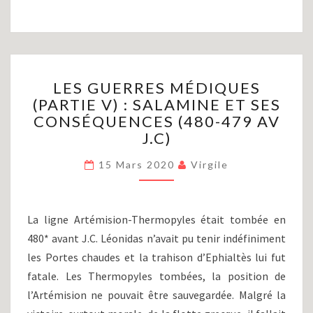
LES
LES GUERRES MÉDIQUES
GUERRES
(PARTIE V) : SALAMINE ET SES
MÉDIQUES
CONSÉQUENCES (480-479 AV
(PARTIE
V)
J.C)
:
SALAMINE
15 Mars 2020
Virgile
ET
SES
CONSÉQUENCES
La ligne Artémision-Thermopyles était tombée en
(480-
480* avant J.C. Léonidas n’avait pu tenir indéfiniment
479
les Portes chaudes et la trahison d’Ephialtès lui fut
AV
J.C)
fatale. Les Thermopyles tombées, la position de
l’Artémision ne pouvait être sauvegardée. Malgré la