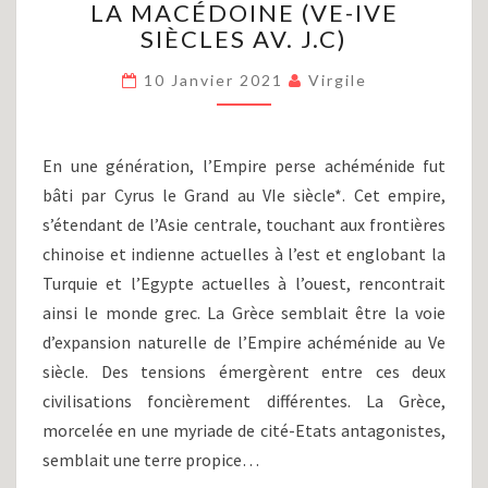
LA MACÉDOINE (VE-IVE
(PARTIE
I)
SIÈCLES AV. J.C)
:
L’ÉMERGENCE
10 Janvier 2021
Virgile
DE
LA
MACÉDOINE
En une génération, l’Empire perse achéménide fut
(VE-
bâti par Cyrus le Grand au VIe siècle*. Cet empire,
IVE
s’étendant de l’Asie centrale, touchant aux frontières
SIÈCLES
AV.
chinoise et indienne actuelles à l’est et englobant la
J.C)
Turquie et l’Egypte actuelles à l’ouest, rencontrait
ainsi le monde grec. La Grèce semblait être la voie
d’expansion naturelle de l’Empire achéménide au Ve
siècle. Des tensions émergèrent entre ces deux
civilisations foncièrement différentes. La Grèce,
morcelée en une myriade de cité-Etats antagonistes,
semblait une terre propice…