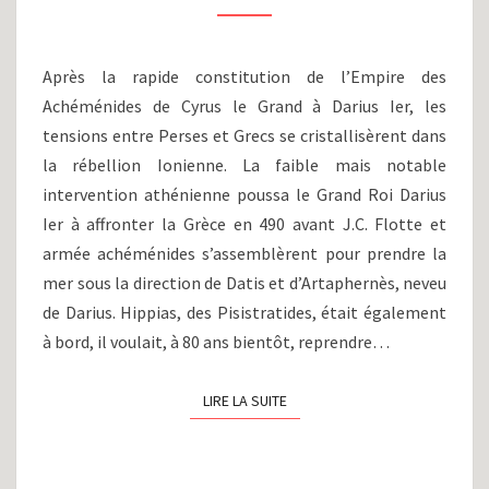
LA
BATAILLE
DE
Après la rapide constitution de l’Empire des
MARATHON
Achéménides de Cyrus le Grand à Darius Ier, les
(490
tensions entre Perses et Grecs se cristallisèrent dans
AV
J.C)
la rébellion Ionienne. La faible mais notable
intervention athénienne poussa le Grand Roi Darius
Ier à affronter la Grèce en 490 avant J.C. Flotte et
armée achéménides s’assemblèrent pour prendre la
mer sous la direction de Datis et d’Artaphernès, neveu
de Darius. Hippias, des Pisistratides, était également
à bord, il voulait, à 80 ans bientôt, reprendre…
LIRE LA SUITE
LIRE LA SUITE