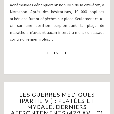
Achéménides débarquèrent non loin de la cité-état, à
Marathon. Après des hésitations, 10 000 hoplites
athéniens furent dépêchés sur place. Seulement ceux-
ci, sur une position surplombant la plage de
marathon, n’avaient aucun intérêt à mener un assaut
contre un ennemi plus…
LIRE LA SUITE
LIRE LA SUITE
LES
LES GUERRES MÉDIQUES
GUERRES
(PARTIE VI) : PLATÉES ET
MÉDIQUES
MYCALE, DERNIERS
(PARTIE
VI)
AFFRONTEMENTS (479 AV J.C)