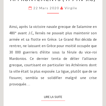
:
PLATÉES
22 Mars 2020
Virgile
ET
MYCALE,
DERNIERS
Ainsi, après la victoire navale grecque de Salamine en
AFFRONTEMENTS
480* avant J.C, Xerxès ne pouvait plus maintenir son
(479
armée et sa flotte en Grèce. Le Grand Roi décida de
AV
J.C)
rentrer, ne laissant en Grèce pour moitié occupée que
30 000 guerriers d’élite sous la férule du vice-roi
Mardonios. Ce dernier tenta de délier l’alliance
grecque, courtisant en particulier les Athéniens dont
la ville était la plus exposée. La ligue, plutôt que de se
fissurer, sembla se solidifier malgré une crise
provoquée…
LIRE LA SUITE
LIRE LA SUITE