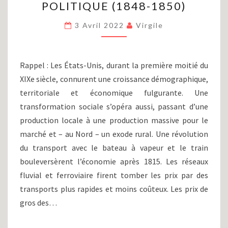
POLITIQUE (1848-1850)
SÉCESSION
(PARTIE
3 Avril 2022
Virgile
II)
:
CONTEXTE
POLITIQUE
Rappel : Les États-Unis, durant la première moitié du
(1848-
XIXe siècle, connurent une croissance démographique,
1850)
territoriale et économique fulgurante. Une
transformation sociale s’opéra aussi, passant d’une
production locale à une production massive pour le
marché et – au Nord – un exode rural. Une révolution
du transport avec le bateau à vapeur et le train
bouleversèrent l’économie après 1815. Les réseaux
fluvial et ferroviaire firent tomber les prix par des
transports plus rapides et moins coûteux. Les prix de
gros des…