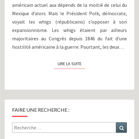
(1800-
américain actuel aux dépends de la moitié de celui du
1848)
Mexique d’alors. Mais le Président Polk, démocrate,
voyait les whigs (républicains) s’opposer à son
expansionnisme. Les whigs étaient par ailleurs
majoritaires au Congrès depuis 1846 du fait d’une
hostilité américaine à la guerre. Pourtant, les deux…
LIRE LA SUITE
LIRE LA SUITE
FAIRE UNE RECHERCHE :
Rechercher :
Recher