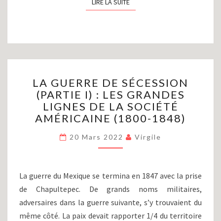
LIRE LA SUITE
LIRE LA SUITE
LA
LA GUERRE DE SÉCESSION
GUERRE
(PARTIE I) : LES GRANDES
DE
LIGNES DE LA SOCIÉTÉ
SÉCESSION
(PARTIE
AMÉRICAINE (1800-1848)
I)
:
20 Mars 2022
Virgile
LES
GRANDES
LIGNES
La guerre du Mexique se termina en 1847 avec la prise
DE
de Chapultepec. De grands noms militaires,
LA
adversaires dans la guerre suivante, s’y trouvaient du
SOCIÉTÉ
AMÉRICAINE
même côté. La paix devait rapporter 1/4 du territoire