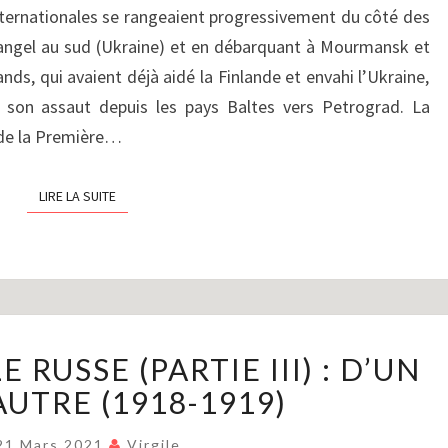
BLANCS
internationales se rangeaient progressivement du côté des
ET
angel au sud (Ukraine) et en débarquant à Mourmansk et
GUERRE
nds, qui avaient déjà aidé la Finlande et envahi l’Ukraine,
RUSSO-
t son assaut depuis les pays Baltes vers Petrograd. La
POLONAISE
 de la Première…
(1919-
1920)
LIRE LA SUITE
LIRE LA SUITE
LA
 RUSSE (PARTIE III) : D’UN
GUERRE
CIVILE
’AUTRE (1918-1919)
RUSSE
(PARTIE
21 Mars 2021
Virgile