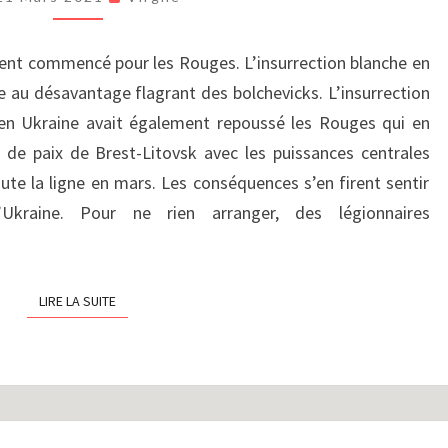
III)
:
ment commencé pour les Rouges. L’insurrection blanche en
D’UN
le au désavantage flagrant des bolchevicks. L’insurrection
ÉTÉ
À
 en Ukraine avait également repoussé les Rouges qui en
L’AUTRE
té de paix de Brest-Litovsk avec les puissances centrales
(1918-
oute la ligne en mars. Les conséquences s’en firent sentir
1919)
’Ukraine. Pour ne rien arranger, des légionnaires
LIRE LA SUITE
LIRE LA SUITE