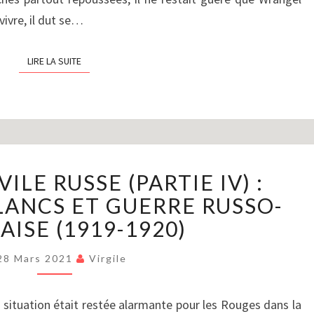
ivre, il dut se…
LIRE LA SUITE
LIRE LA SUITE
LA
ILE RUSSE (PARTIE IV) :
GUERRE
CIVILE
LANCS ET GUERRE RUSSO-
RUSSE
ISE (1919-1920)
(PARTIE
IV)
28 Mars 2021
Virgile
:
DÉFAITE
la situation était restée alarmante pour les Rouges dans la
DES