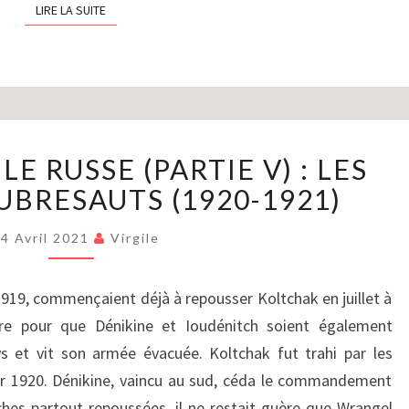
LIRE LA SUITE
LIRE LA SUITE
LA
LE RUSSE (PARTIE V) : LES
GUERRE
CIVILE
UBRESAUTS (1920-1921)
RUSSE
(PARTIE
4 Avril 2021
Virgile
V)
:
 1919, commençaient déjà à repousser Koltchak en juillet à
LES
obre pour que Dénikine et Ioudénitch soient également
DERNIERS
SOUBRESAUTS
ys et vit son armée évacuée. Koltchak fut trahi par les
(1920-
ier 1920. Dénikine, vaincu au sud, céda le commandement
1921)
hes partout repoussées, il ne restait guère que Wrangel