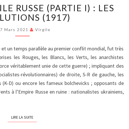
LA
LE RUSSE (PARTIE I) : LES
GUERRE
CIVILE
LUTIONS (1917)
RUSSE
(PARTIE
7 Mars 2021
Virgile
I)
:
 et un temps parallèle au premier conflit mondial, fut très
LES
ises les Rouges, les Blancs, les Verts, les anarchistes
RÉVOLUTIONS
(1917)
force véritablement unie de cette guerre) ; impliquant des
ocialistes-révolutionnaires) de droite, S-R de gauche, les
 (K-D) ou encore les fameux bolchevicks ; opposants de
rents à l’Empire Russe en ruine : nationalistes ukrainiens,
LIRE LA SUITE
LIRE LA SUITE