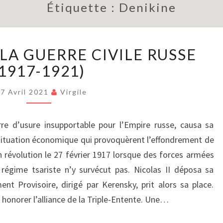
Étiquette :
Denikine
BRIÈVEMENT
LA GUERRE CIVILE RUSSE
:
LA
(1917-1921)
GUERRE
CIVILE
7 Avril 2021
Virgile
RUSSE
(1917-
re d’usure insupportable pour l’Empire russe, causa sa
1921)
la situation économique qui provoquèrent l’effondrement de
n révolution le 27 février 1917 lorsque des forces armées
 régime tsariste n’y survécut pas. Nicolas II déposa sa
t Provisoire, dirigé par Kerensky, prit alors sa place.
et honorer l’alliance de la Triple-Entente. Une…