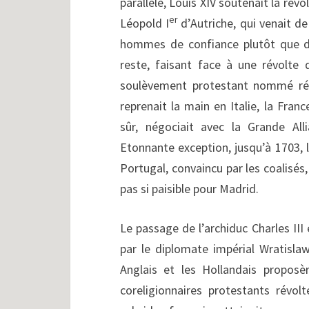
parallèle, Louis XIV soutenait la rév
er
Léopold I
d’Autriche, qui venait d
hommes de confiance plutôt que de
reste, faisant face à une révolte
soulèvement protestant nommé rév
reprenait la main en Italie, la Fran
sûr, négociait avec la Grande All
Etonnante exception, jusqu’à 1703, 
Portugal, convaincu par les coalisés,
pas si paisible pour Madrid.
Le passage de l’archiduc Charles II
par le diplomate impérial Wratislaw
Anglais et les Hollandais proposèr
coreligionnaires protestants révo