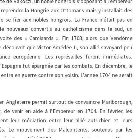
olte de Rákóczi, un noble hongrois s’opposant à l’empereur
e reprendre la Hongrie aux Ottomans mais y installait des
 se fier aux nobles hongrois. La France n’était pas en
 de nouveaux convertis au catholicisme dans le sud, un
olte des « Camisards ». Fin 1703, alors que Vendôme
ce découvrit que Victor-Amédée II, son allié savoyard peu
iance européenne. Les représailles furent immédiates.
l’Espagne fut épargnée par les combats. En décembre, le
 entra en guerre contre son voisin. L’année 1704 ne serait
I en Angleterre permit surtout de convaincre Marlborough,
, de venir en aide à l’Empereur en 1704. En février, les
ent leur médiation entre leur allié autrichien et leurs
ltés. Le mouvement des Malcontents, soutenus par les