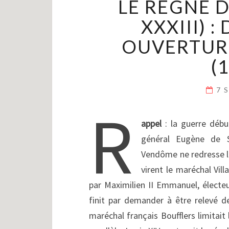
LE RÈGNE D
XXXIII) 
OUVERTUR
(
7 
R
appel
: la guerre débu
général Eugène de S
Vendôme ne redresse la
virent le maréchal Vill
par Maximilien II Emmanuel, électeur
finit par demander à être relevé 
maréchal français Boufflers limitait 