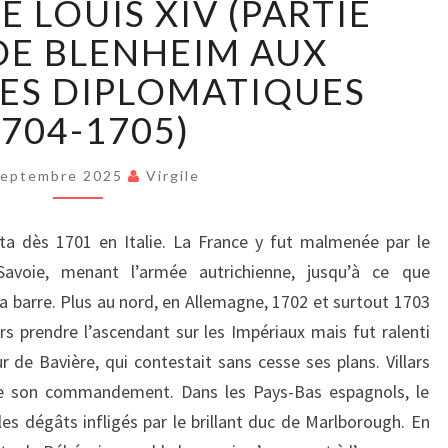
E LOUIS XIV (PARTIE
RÈGNE
DE
: DE BLENHEIM AUX
LOUIS
ES DIPLOMATIQUES
XIV
(PARTIE
1704-1705)
XXXIII)
:
Septembre 2025
Virgile
DE
BLENHEIM
AUX
ta dès 1701 en Italie. La France y fut malmenée par le
OUVERTURES
avoie, menant l’armée autrichienne, jusqu’à ce que
DIPLOMATIQUES
 barre. Plus au nord, en Allemagne, 1702 et surtout 1703
(1704-
ars prendre l’ascendant sur les Impériaux mais fut ralenti
1705)
 de Bavière, qui contestait sans cesse ses plans. Villars
de son commandement. Dans les Pays-Bas espagnols, le
les dégâts infligés par le brillant duc de Marlborough. En