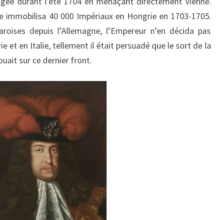
pogée durant l’été 1704 en menaçant directement Vienne.
lle immobilisa 40 000 Impériaux en Hongrie en 1703-1705.
roises depuis l’Allemagne, l’Empereur n’en décida pas
 et en Italie, tellement il était persuadé que le sort de la
uait sur ce dernier front.