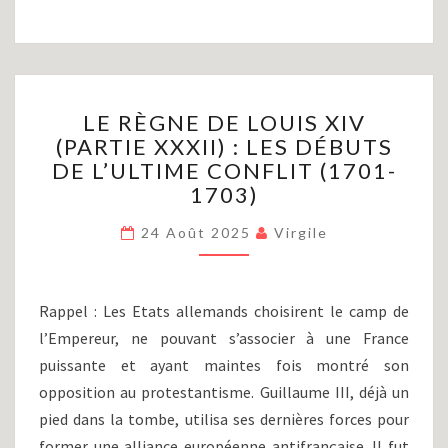
LE
LE RÈGNE DE LOUIS XIV
RÈGNE
(PARTIE XXXII) : LES DÉBUTS
DE
DE L’ULTIME CONFLIT (1701-
LOUIS
XIV
1703)
(PARTIE
XXXII)
24 Août 2025
Virgile
:
LES
DÉBUTS
Rappel : Les Etats allemands choisirent le camp de
DE
l’Empereur, ne pouvant s’associer à une France
L’ULTIME
puissante et ayant maintes fois montré son
CONFLIT
(1701-
opposition au protestantisme. Guillaume III, déjà un
1703)
pied dans la tombe, utilisa ses dernières forces pour
former une alliance européenne antifrançaise. Il fut