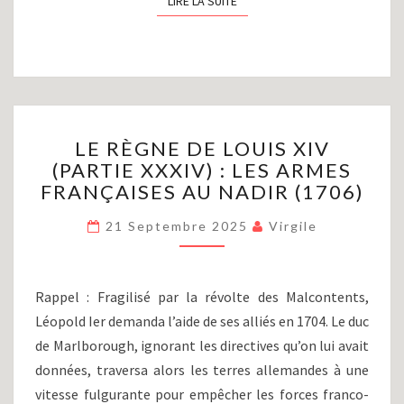
LIRE LA SUITE
LIRE LA SUITE
LE
LE RÈGNE DE LOUIS XIV
RÈGNE
(PARTIE XXXIV) : LES ARMES
DE
FRANÇAISES AU NADIR (1706)
LOUIS
XIV
21 Septembre 2025
Virgile
(PARTIE
XXXIV)
:
LES
Rappel : Fragilisé par la révolte des Malcontents,
ARMES
Léopold Ier demanda l’aide de ses alliés en 1704. Le duc
FRANÇAISES
de Marlborough, ignorant les directives qu’on lui avait
AU
NADIR
données, traversa alors les terres allemandes à une
(1706)
vitesse fulgurante pour empêcher les forces franco-