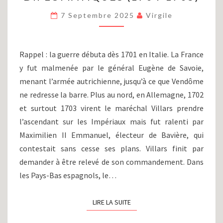
(PARTIE
XXXIII)
7 Septembre 2025
Virgile
:
DE
BLENHEIM
Rappel : la guerre débuta dès 1701 en Italie. La France
AUX
y fut malmenée par le général Eugène de Savoie,
OUVERTURES
menant l’armée autrichienne, jusqu’à ce que Vendôme
DIPLOMATIQUES
(1704-
ne redresse la barre. Plus au nord, en Allemagne, 1702
1705)
et surtout 1703 virent le maréchal Villars prendre
l’ascendant sur les Impériaux mais fut ralenti par
Maximilien II Emmanuel, électeur de Bavière, qui
contestait sans cesse ses plans. Villars finit par
demander à être relevé de son commandement. Dans
les Pays-Bas espagnols, le…
LIRE LA SUITE
LIRE LA SUITE