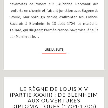
bavaroises de fondre sur l’Autriche. Recevant des
renforts en chemin et faisant jonction avec Eugène de
Savoie, Marlborough décida d’affronter les Franco-
Bavarois à Blenheim le 13 août 1704. Le maréchal
Tallard, qui dirigeait l’armée franco-bavaroise, épaulé
par Marsin et le…
LIRE LA SUITE
LIRE LA SUITE
LE
LE RÈGNE DE LOUIS XIV
RÈGNE
(PARTIE XXXIII) : DE BLENHEIM
DE
AUX OUVERTURES
LOUIS
XIV
DIPLOMATIQUES (1704-1705)