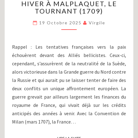
HIVER À MALPLAQUET, LE
LOUIS
XIV
TOURNANT (1709)
(PARTIE
XXXVI)
19 Octobre 2025
Virgile
:
DU
GRAND
Rappel : Les tentatives françaises vers la paix
HIVER
échouèrent devant des Alliés bellicistes. Ceux-ci,
À
cependant, s’assurèrent de la neutralité de la Suède,
MALPLAQUET,
LE
alors victorieuse dans la Grande guerre du Nord contre
TOURNANT
la Russie et qui aurait pu se laisser tenter de faire des
(1709)
deux conflits un unique affrontement européen. La
guerre grevait par ailleurs largement les finances du
royaume de France, qui vivait déjà sur les crédits
anticipés des années à venir. Avec la Convention de
Milan (mars 1707), la France…