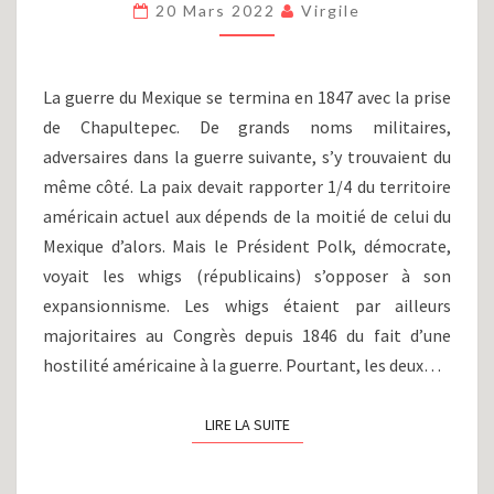
:
20 Mars 2022
Virgile
LES
GRANDES
LIGNES
La guerre du Mexique se termina en 1847 avec la prise
DE
de Chapultepec. De grands noms militaires,
LA
adversaires dans la guerre suivante, s’y trouvaient du
SOCIÉTÉ
AMÉRICAINE
même côté. La paix devait rapporter 1/4 du territoire
(1800-
américain actuel aux dépends de la moitié de celui du
1848)
Mexique d’alors. Mais le Président Polk, démocrate,
voyait les whigs (républicains) s’opposer à son
expansionnisme. Les whigs étaient par ailleurs
majoritaires au Congrès depuis 1846 du fait d’une
hostilité américaine à la guerre. Pourtant, les deux…
LIRE LA SUITE
LIRE LA SUITE