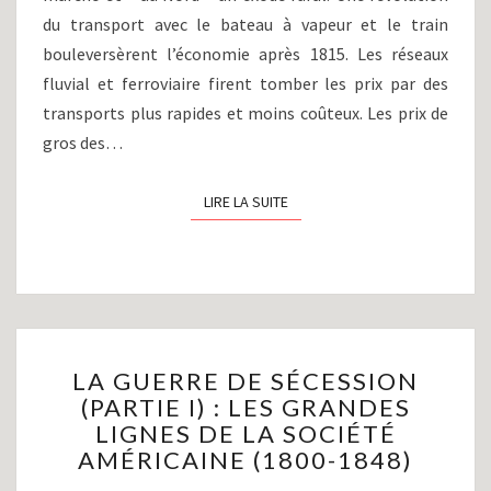
du transport avec le bateau à vapeur et le train
bouleversèrent l’économie après 1815. Les réseaux
fluvial et ferroviaire firent tomber les prix par des
transports plus rapides et moins coûteux. Les prix de
gros des…
LIRE LA SUITE
LIRE LA SUITE
LA
LA GUERRE DE SÉCESSION
GUERRE
(PARTIE I) : LES GRANDES
DE
LIGNES DE LA SOCIÉTÉ
SÉCESSION
(PARTIE
AMÉRICAINE (1800-1848)
I)