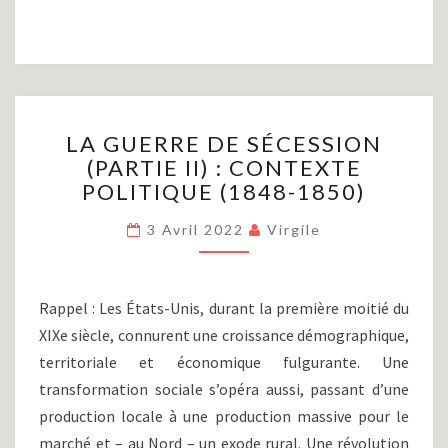
LA
LA GUERRE DE SÉCESSION
GUERRE
(PARTIE II) : CONTEXTE
DE
POLITIQUE (1848-1850)
SÉCESSION
(PARTIE
3 Avril 2022
Virgile
II)
:
CONTEXTE
POLITIQUE
Rappel : Les États-Unis, durant la première moitié du
(1848-
XIXe siècle, connurent une croissance démographique,
1850)
territoriale et économique fulgurante. Une
transformation sociale s’opéra aussi, passant d’une
production locale à une production massive pour le
marché et – au Nord – un exode rural. Une révolution