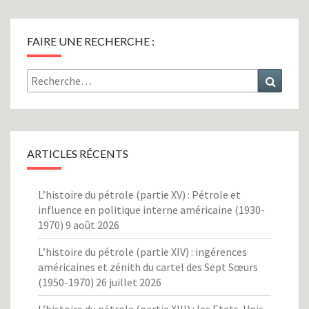
FAIRE UNE RECHERCHE :
Rechercher :
Recher
ARTICLES RÉCENTS
L’histoire du pétrole (partie XV) : Pétrole et
influence en politique interne américaine (1930-
1970)
9 août 2026
L’histoire du pétrole (partie XIV) : ingérences
américaines et zénith du cartel des Sept Sœurs
(1950-1970)
26 juillet 2026
L’histoire du pétrole (partie XIII) : les Etats-Unis