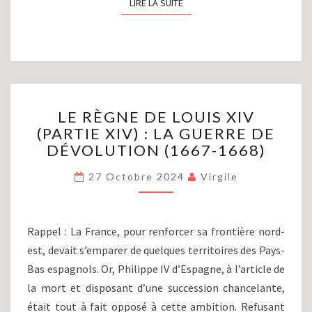
LIRE LA SUITE
LIRE LA SUITE
LE
LE RÈGNE DE LOUIS XIV
RÈGNE
(PARTIE XIV) : LA GUERRE DE
DE
DÉVOLUTION (1667-1668)
LOUIS
XIV
27 Octobre 2024
Virgile
(PARTIE
XIV)
:
LA
Rappel : La France, pour renforcer sa frontière nord-
GUERRE
est, devait s’emparer de quelques territoires des Pays-
DE
Bas espagnols. Or, Philippe IV d’Espagne, à l’article de
DÉVOLUTION
(1667-
la mort et disposant d’une succession chancelante,
1668)
était tout à fait opposé à cette ambition. Refusant