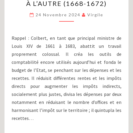
À L’AUTRE (1668-1672)
LOUIS
XIV
24 Novembre 2024
Virgile
(PARTIE
XVI)
:
D’UNE
Rappel : Colbert, en tant que principal ministre de
GUERRE
Louis XIV de 1661 à 1683, abattit un travail
À
proprement colossal. Il créa les outils de
L’AUTRE
(1668-
comptabilité encore utilisés aujourd’hui et fonda le
1672)
budget de l’Etat, se penchant sur les dépenses et les
recettes. Il réduisit différentes rentes et les impôts
directs pour augmenter les impôts indirects,
socialement plus justes, divisa les dépenses par deux
notamment en réduisant le nombre d’offices et en
harmonisant l’impôt sur le territoire ; il quintupla les
recettes…