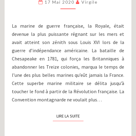
:
17 Mai 2020
Virgile
LA
MARINE
RÉVOLUTIONNAIRE
La marine de guerre française, la Royale, était
ET
L’EXPÉDITION
devenue la plus puissante régnant sur les mers et
D’EGYPTE
avait atteint son zénith sous Louis XVI lors de la
(1798-
guerre d’indépendance américaine. La bataille de
1799)
Chesapeake en 1781, qui força les Britanniques à
abandonner les Treize colonies, marqua le temps de
l’une des plus belles marines qu’eût jamais la France.
Cette superbe marine militaire se délita jusqu’à
toucher le fond à partir de la Révolution française. La
Convention montagnarde ne voulait plus…
LIRE LA SUITE
LIRE LA SUITE