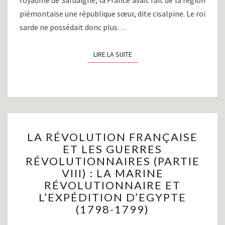
royaume de Sardaigne, la France avait fait de la région
piémontaise une république sœur, dite cisalpine. Le roi
sarde ne possédait donc plus…
LIRE LA SUITE
LIRE LA SUITE
LA
LA RÉVOLUTION FRANÇAISE
RÉVOLUTION
ET LES GUERRES
FRANÇAISE
RÉVOLUTIONNAIRES (PARTIE
ET
LES
VIII) : LA MARINE
GUERRES
RÉVOLUTIONNAIRE ET
RÉVOLUTIONNAIRES
L’EXPÉDITION D’EGYPTE
(PARTIE
(1798-1799)
VIII)