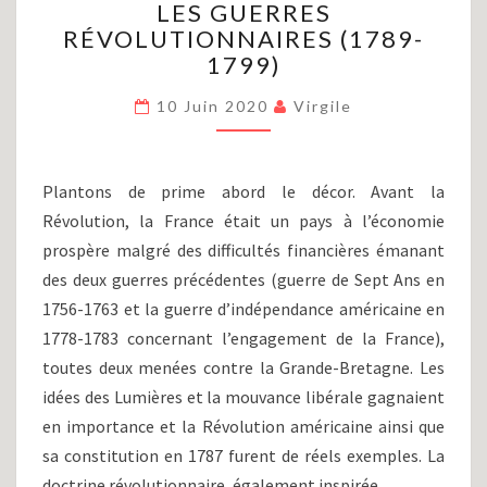
LES GUERRES
RÉVOLUTION
FRANÇAISE
RÉVOLUTIONNAIRES (1789-
ET
1799)
LES
GUERRES
10 Juin 2020
Virgile
RÉVOLUTIONNAIRES
(1789-
1799)
Plantons de prime abord le décor. Avant la
Révolution, la France était un pays à l’économie
prospère malgré des difficultés financières émanant
des deux guerres précédentes (guerre de Sept Ans en
1756-1763 et la guerre d’indépendance américaine en
1778-1783 concernant l’engagement de la France),
toutes deux menées contre la Grande-Bretagne. Les
idées des Lumières et la mouvance libérale gagnaient
en importance et la Révolution américaine ainsi que
sa constitution en 1787 furent de réels exemples. La
doctrine révolutionnaire, également inspirée…