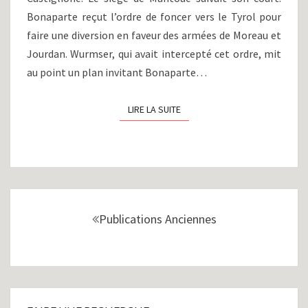
Bonaparte reçut l’ordre de foncer vers le Tyrol pour
faire une diversion en faveur des armées de Moreau et
Jourdan. Wurmser, qui avait intercepté cet ordre, mit
au point un plan invitant Bonaparte…
LIRE LA SUITE
LIRE LA SUITE
Navigation
au
Publications Anciennes
sein
des
articles