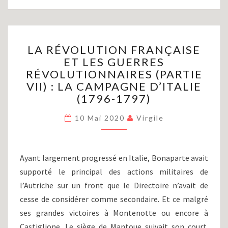
LA
LA RÉVOLUTION FRANÇAISE
RÉVOLUTION
ET LES GUERRES
FRANÇAISE
RÉVOLUTIONNAIRES (PARTIE
ET
LES
VII) : LA CAMPAGNE D’ITALIE
GUERRES
(1796-1797)
RÉVOLUTIONNAIRES
(PARTIE
10 Mai 2020
Virgile
VII)
:
LA
Ayant largement progressé en Italie, Bonaparte avait
CAMPAGNE
supporté le principal des actions militaires de
D’ITALIE
(1796-
l’Autriche sur un front que le Directoire n’avait de
1797)
cesse de considérer comme secondaire. Et ce malgré
ses grandes victoires à Montenotte ou encore à
Castiglione. Le siège de Mantoue suivait son court.