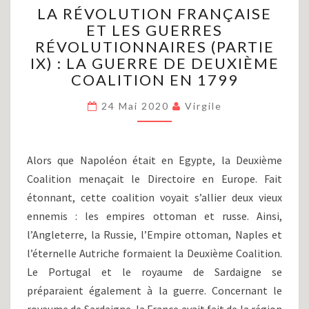
LA RÉVOLUTION FRANÇAISE
RÉVOLUTION
ET LES GUERRES
FRANÇAISE
RÉVOLUTIONNAIRES (PARTIE
ET
LES
IX) : LA GUERRE DE DEUXIÈME
GUERRES
COALITION EN 1799
RÉVOLUTIONNAIRES
(PARTIE
24 Mai 2020
Virgile
IX)
:
LA
Alors que Napoléon était en Egypte, la Deuxième
GUERRE
Coalition menaçait le Directoire en Europe. Fait
DE
DEUXIÈME
étonnant, cette coalition voyait s’allier deux vieux
COALITION
ennemis : les empires ottoman et russe. Ainsi,
EN
l’Angleterre, la Russie, l’Empire ottoman, Naples et
1799
l’éternelle Autriche formaient la Deuxième Coalition.
Le Portugal et le royaume de Sardaigne se
préparaient également à la guerre. Concernant le