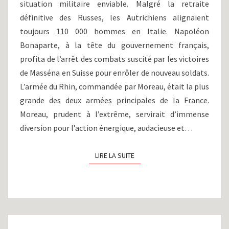
situation militaire enviable. Malgré la retraite
DE
LA
définitive des Russes, les Autrichiens alignaient
GUERRE
toujours 110 000 hommes en Italie. Napoléon
DE
Bonaparte, à la tête du gouvernement français,
DEUXIÈME
profita de l’arrêt des combats suscité par les victoires
COALITION
de Masséna en Suisse pour enrôler de nouveau soldats.
(1800)
L’armée du Rhin, commandée par Moreau, était la plus
grande des deux armées principales de la France.
Moreau, prudent à l’extrême, servirait d’immense
diversion pour l’action énergique, audacieuse et…
LIRE LA SUITE
LIRE LA SUITE
LA