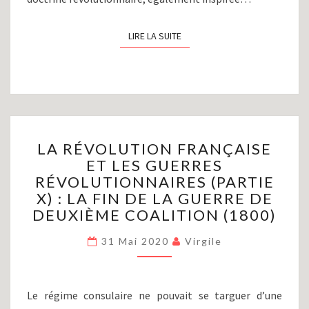
LIRE LA SUITE
LIRE LA SUITE
LA
LA RÉVOLUTION FRANÇAISE
RÉVOLUTION
ET LES GUERRES
FRANÇAISE
RÉVOLUTIONNAIRES (PARTIE
ET
LES
X) : LA FIN DE LA GUERRE DE
GUERRES
DEUXIÈME COALITION (1800)
RÉVOLUTIONNAIRES
(PARTIE
31 Mai 2020
Virgile
X)
:
LA
Le régime consulaire ne pouvait se targuer d’une
FIN