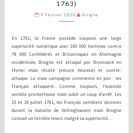
1763)
SEPT
ANS
9 Février 2020
Virgile
(PARTIE
VII)
:
LA
En 1761, la France possède toujours une large
PAIX
supériorité numérique avec 160 000 hommes contre
(1761-
78 000 Confédérés et Britanniques en Allemagne
1763)
occidentale. Broglie est attaqué par Brunswick en
février mais résiste (encore heureux) et contre-
attaque. La vraie campagne commence en juin : les
Français attaquent. Comme toujours, l’avancée
semble prometteuse mais subit un coup d’arrêt. Les
15 et 16 juillet 1761, les Français semblent dominer
durant la bataille de Vellinghausen mais Broglie
connait un terrible revers malgré sa supériorité…