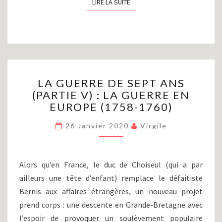
LIRE LA SUITE
LIRE LA SUITE
LA
LA GUERRE DE SEPT ANS
GUERRE
(PARTIE V) : LA GUERRE EN
DE
EUROPE (1758-1760)
SEPT
ANS
26 Janvier 2020
Virgile
(PARTIE
V)
:
LA
Alors qu’en France, le duc de Choiseul (qui a par
GUERRE
ailleurs une tête d’enfant) remplace le défaitiste
EN
Bernis aux affaires étrangères, un nouveau projet
EUROPE
(1758-
prend corps : une descente en Grande-Bretagne avec
1760)
l’espoir de provoquer un soulèvement populaire