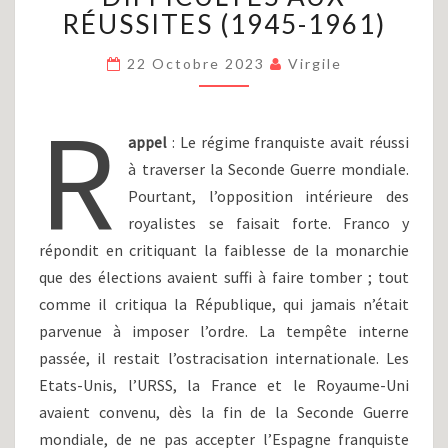
(PARTIE
RÉUSSITES (1945-1961)
XII)
:
22 Octobre 2023
Virgile
À
L’INTÉRIEUR,
R
DES
appel
: Le régime franquiste avait réussi
DIFFICULTÉS
AUX
à traverser la Seconde Guerre mondiale.
RÉUSSITES
Pourtant, l’opposition intérieure des
(1945-
royalistes se faisait forte. Franco y
1961)
répondit en critiquant la faiblesse de la monarchie
que des élections avaient suffi à faire tomber ; tout
comme il critiqua la République, qui jamais n’était
parvenue à imposer l’ordre. La tempête interne
passée, il restait l’ostracisation internationale. Les
Etats-Unis, l’URSS, la France et le Royaume-Uni
avaient convenu, dès la fin de la Seconde Guerre
mondiale, de ne pas accepter l’Espagne franquiste