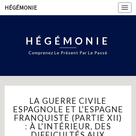
HÉGÉMONIE
Togg
navig
HÉGÉMONIE
Comprenez Le Présent Par Le Passé
LA
LA GUERRE CIVILE
GUERRE
CIVILE
ESPAGNOLE ET L’ESPAGNE
ESPAGNOLE
FRANQUISTE (PARTIE XII)
ET
: À L’INTÉRIEUR, DES
L’ESPAGNE
DIFFICULTÉS AUX
FRANQUISTE