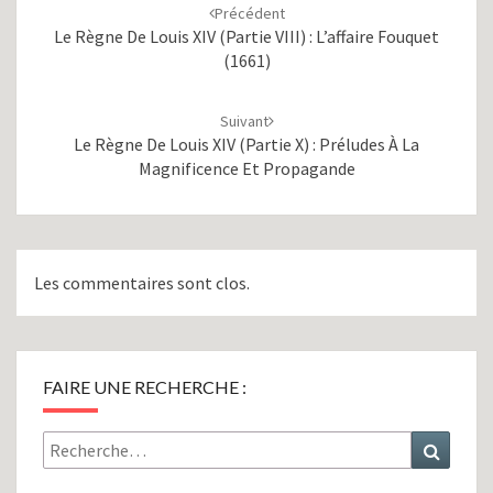
d'article
Précédent
Le Règne De Louis XIV (partie VIII) : L’affaire Fouquet
(1661)
Suivant
Le Règne De Louis XIV (partie X) : Préludes À La
Magnificence Et Propagande
Les commentaires sont clos.
FAIRE UNE RECHERCHE :
Rechercher :
Recher