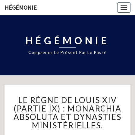
HÉGÉMONIE
Togg
navig
HÉGÉMONIE
Comprenez Le Présent Par Le Passé
LE
LE RÈGNE DE LOUIS XIV
RÈGNE
DE
(PARTIE IX) : MONARCHIA
LOUIS
ABSOLUTA ET DYNASTIES
XIV
MINISTÉRIELLES.
(PARTIE
IX)