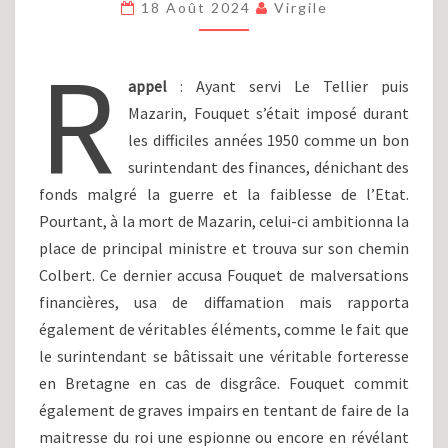
18 Août 2024
Virgile
:
MONARCHIA
R
ABSOLUTA
ET
appel
: Ayant servi Le Tellier puis
DYNASTIES
Mazarin, Fouquet s’était imposé durant
MINISTÉRIELLES.
les difficiles années 1950 comme un bon
surintendant des finances, dénichant des
fonds malgré la guerre et la faiblesse de l’Etat.
Pourtant, à la mort de Mazarin, celui-ci ambitionna la
place de principal ministre et trouva sur son chemin
Colbert. Ce dernier accusa Fouquet de malversations
financières, usa de diffamation mais rapporta
également de véritables éléments, comme le fait que
le surintendant se bâtissait une véritable forteresse
en Bretagne en cas de disgrâce. Fouquet commit
également de graves impairs en tentant de faire de la
maitresse du roi une espionne ou encore en révélant