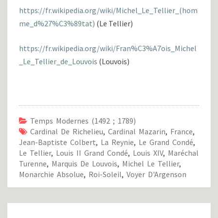
https://fr.wikipedia.org/wiki/Michel_Le_Tellier_(hom
me_d%27%C3%89tat)
(Le Tellier)
https://fr.wikipedia.org/wiki/Fran%C3%A7ois_Michel
_Le_Tellier_de_Louvois
(Louvois)
Temps Modernes (1492 ; 1789)
Cardinal De Richelieu
,
Cardinal Mazarin
,
France
,
Jean-Baptiste Colbert
,
La Reynie
,
Le Grand Condé
,
Le Tellier
,
Louis II Grand Condé
,
Louis XIV
,
Maréchal
Turenne
,
Marquis De Louvois
,
Michel Le Tellier
,
Monarchie Absolue
,
Roi-Soleil
,
Voyer D'Argenson
Navigation