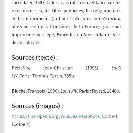
succéda en 1697. Celui-ci accrut la surveillance sur les
maisons de jeu, les filles publiques, les religionnaires
et les imprimeurs (la liberté d’expression s’exprima
alors au-delà des frontières de la France, grâce aux
imprimeurs de Liège, Bruxelles ou Amsterdam). Paris
devint plus sûr.
Sources (texte) :
Petitfils,
Jean-Christian (1995)
.
Louis
XIV
.
Paris
:
Tempus Perrin
,
785p
.
Bluche,
François (1986)
.
Louis XIV
.
Paris
:
Fayard
,
1040p
.
Sources (images) :
https://fr.wikipedia.org/wiki/Jean-Baptiste_Colbert
(Colbert)