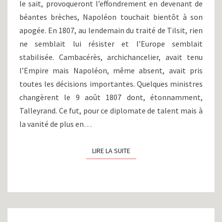
le sait, provoqueront l’effondrement en devenant de
EUROPÉEN,
LE
béantes brèches, Napoléon touchait bientôt à son
PAPE
apogée. En 1807, au lendemain du traité de Tilsit, rien
ET
ne semblait lui résister et l’Europe semblait
L’ESPAGNE
stabilisée. Cambacérès, archichancelier, avait tenu
(1807-
l’Empire mais Napoléon, même absent, avait pris
1808)
toutes les décisions importantes. Quelques ministres
changèrent le 9 août 1807 dont, étonnamment,
Talleyrand. Ce fut, pour ce diplomate de talent mais à
la vanité de plus en…
LIRE LA SUITE
LIRE LA SUITE