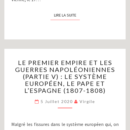
LIRE LA SUITE
LIRE LA SUITE
LE
LE PREMIER EMPIRE ET LES
PREMIER
GUERRES NAPOLÉONIENNES
EMPIRE
(PARTIE V) : LE SYSTÈME
ET
LES
EUROPÉEN, LE PAPE ET
GUERRES
L’ESPAGNE (1807-1808)
NAPOLÉONIENNES
(PARTIE
5 Juillet 2020
Virgile
V)
:
LE
Malgré les fissures dans le système européen qui, on
SYSTÈME