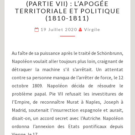
(PARTIE VII) : L’APOGÉE
ET
LES
TERRITORIALE ET POLITIQUE
GUERRES
(1810-1811)
NAPOLÉONIENNES
(PARTIE
19 Juillet 2020
Virgile
VII)
:
L’APOGÉE
Au faîte de sa puissance après le traité de Schönbrunn,
TERRITORIALE
Napoléon voulait aller toujours plus loin, craignant de
ET
POLITIQUE
détraquer la machine s’il s’arrêtait. Un attentat
(1810-
contre sa personne manqua de l’arrêter de force, le 12
1811)
octobre 1809. Napoléon décida de résoudre le
problème papal. Pie VII refusait les investitures de
l’Empire, de reconnaître Murat à Naples, Joseph à
Madrid, soutenait l’insurrection espagnole et aurait,
disait-on, un accord secret avec l’Autriche. Napoléon
ordonna l’annexion des Etats pontificaux depuis
Vienne, le 17…