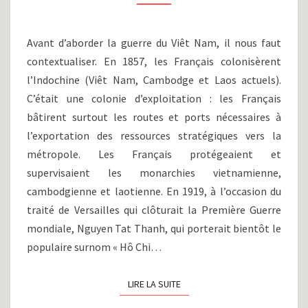
GUERRE
D’INDOCHINE,
IMPLICATION
Avant d’aborder la guerre du Viêt Nam, il nous faut
AMÉRICAINE
contextualiser. En 1857, les Français colonisèrent
ET
GUERRE
l’Indochine (Viêt Nam, Cambodge et Laos actuels).
FROIDE
C’était une colonie d’exploitation : les Français
(1919-
bâtirent surtout les routes et ports nécessaires à
1954)
l’exportation des ressources stratégiques vers la
métropole. Les Français protégeaient et
supervisaient les monarchies vietnamienne,
cambodgienne et laotienne. En 1919, à l’occasion du
traité de Versailles qui clôturait la Première Guerre
mondiale, Nguyen Tat Thanh, qui porterait bientôt le
populaire surnom « Hô Chi…
LIRE LA SUITE
LIRE LA SUITE