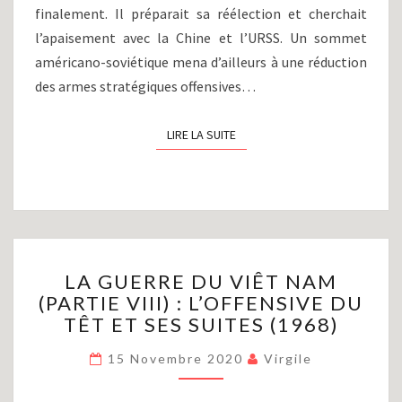
finalement. Il préparait sa réélection et cherchait
l’apaisement avec la Chine et l’URSS. Un sommet
américano-soviétique mena d’ailleurs à une réduction
des armes stratégiques offensives…
LIRE LA SUITE
LIRE LA SUITE
LA
LA GUERRE DU VIÊT NAM
GUERRE
(PARTIE VIII) : L’OFFENSIVE DU
DU
TÊT ET SES SUITES (1968)
VIÊT
NAM
15 Novembre 2020
Virgile
(PARTIE
VIII)
: