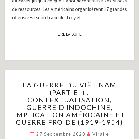
efficaces jusqu’à ce que Hanoi décentralise ses stocks
de ressources. Les Américains organisèrent 17 grandes
offensives (search and destroy et…
LIRE LA SUITE
LIRE LA SUITE
LA
LA GUERRE DU VIÊT NAM
GUERRE
(PARTIE I) :
DU
CONTEXTUALISATION,
VIÊT
NAM
GUERRE D’INDOCHINE,
(PARTIE
IMPLICATION AMÉRICAINE ET
I)
GUERRE FROIDE (1919-1954)
:
CONTEXTUALISATION,
27 Septembre 2020
Virgile