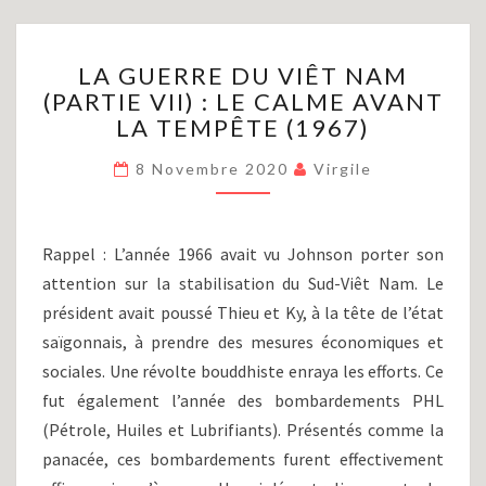
LA
LA GUERRE DU VIÊT NAM
GUERRE
(PARTIE VII) : LE CALME AVANT
DU
LA TEMPÊTE (1967)
VIÊT
NAM
8 Novembre 2020
Virgile
(PARTIE
VII)
:
LE
Rappel : L’année 1966 avait vu Johnson porter son
CALME
attention sur la stabilisation du Sud-Viêt Nam. Le
AVANT
président avait poussé Thieu et Ky, à la tête de l’état
LA
TEMPÊTE
saïgonnais, à prendre des mesures économiques et
(1967)
sociales. Une révolte bouddhiste enraya les efforts. Ce
fut également l’année des bombardements PHL
(Pétrole, Huiles et Lubrifiants). Présentés comme la
panacée, ces bombardements furent effectivement