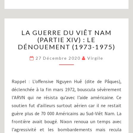
LA
LA GUERRE DU VIÊT NAM
GUERRE
(PARTIE XIV) : LE
DU
DÉNOUEMENT (1973-1975)
VIÊT
NAM
27 Décembre 2020
Virgile
(PARTIE
XIV)
:
LE
Rappel : L’offensive Nguyen Huê (dite de Pâques),
DÉNOUEMENT
déclenchée à la fin mars 1972, bouscula sévèrement
(1973-
l’ARVN qui ne résista qu’avec l’aide américaine. Ce
1975)
soutien fut d’ailleurs surtout aérien car il ne restait
guère plus de 70 000 Américains au Sud-Viêt Nam. La
frontière avait bougé. Nixon renoua un temps avec
l’agressivité et les bombardements mais recula