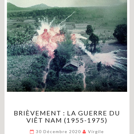
BRIÈVEMENT
BRIÈVEMENT : LA GUERRE DU
:
VIÊT NAM (1955-1975)
LA
GUERRE
30 Décembre 2020
Virgile
DU