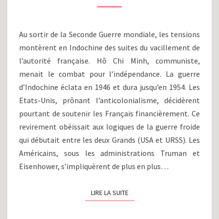
VIÊT
NAM
(1955-
Au sortir de la Seconde Guerre mondiale, les tensions
1975)
montèrent en Indochine des suites du vacillement de
l’autorité française. Hô Chi Minh, communiste,
menait le combat pour l’indépendance. La guerre
d’Indochine éclata en 1946 et dura jusqu’en 1954. Les
Etats-Unis, prônant l’anticolonialisme, décidèrent
pourtant de soutenir les Français financièrement. Ce
revirement obéissait aux logiques de la guerre froide
qui débutait entre les deux Grands (USA et URSS). Les
Américains, sous les administrations Truman et
Eisenhower, s’impliquèrent de plus en plus…
LIRE LA SUITE
LIRE LA SUITE