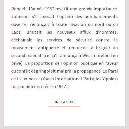
L’OFFENSIVE
Rappel : L’année 1967 revêtit une grande importance.
DU
Johnson, s’il laissait l’option des bombardements
TÊT
ouverte, renonçait à toute invasion du nord ou du
ET
SES
Laos, limitait les nouveaux afflux d’hommes,
SUITES
déchaînait les services de sécurité contre le
(1968)
mouvement antiguerre et renonçait à briguer un
second mandat (ce qu’il annonça à Westmoreland en
privé). La proportion de l’opinion publique en faveur
du conflit dégringolait malgré la propagande. Le Parti
de la Jeunesse (Youth International Party, les Yippies)
fut par ailleurs créé fin 1967…
LIRE LA SUITE
LIRE LA SUITE