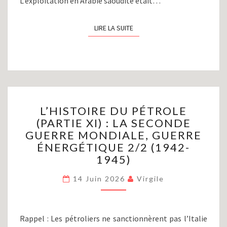
L’exploitation en Arabie saoudite était…
LIRE LA SUITE
LIRE LA SUITE
L’HISTOIRE
L’HISTOIRE DU PÉTROLE
DU
(PARTIE XI) : LA SECONDE
PÉTROLE
GUERRE MONDIALE, GUERRE
(PARTIE
XI)
ÉNERGÉTIQUE 2/2 (1942-
:
1945)
LA
SECONDE
14 Juin 2026
Virgile
GUERRE
MONDIALE,
GUERRE
Rappel : Les pétroliers ne sanctionnèrent pas l’Italie
ÉNERGÉTIQUE