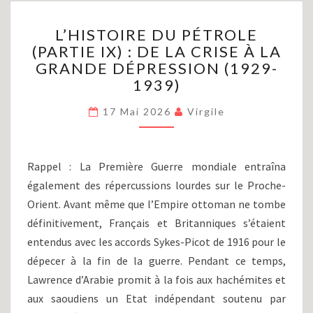
L’HISTOIRE
L’HISTOIRE DU PÉTROLE
DU
(PARTIE IX) : DE LA CRISE À LA
PÉTROLE
GRANDE DÉPRESSION (1929-
(PARTIE
IX)
1939)
:
DE
17 Mai 2026
Virgile
LA
CRISE
À
Rappel : La Première Guerre mondiale entraîna
LA
également des répercussions lourdes sur le Proche-
GRANDE
Orient. Avant même que l’Empire ottoman ne tombe
DÉPRESSION
(1929-
définitivement, Français et Britanniques s’étaient
1939)
entendus avec les accords Sykes-Picot de 1916 pour le
dépecer à la fin de la guerre. Pendant ce temps,
Lawrence d’Arabie promit à la fois aux hachémites et
aux saoudiens un Etat indépendant soutenu par