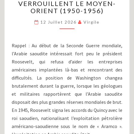
VERROUILLENT LE MOYEN-
(PARTIE
XIII)
ORIENT (1950-1956)
:
LES
12 Juillet 2026
Virgile
ETATS-
UNIS
VERROUILLENT
Rappel : Au début de la Seconde Guerre mondiale,
LE
l’Arabie saoudite intéressait fort peu le président
MOYEN-
Roosevelt, qui refusa d’aider les entreprises
ORIENT
(1950-
américaines implantées là-bas et rencontrant des
1956)
difficultés. La position de Washington changea
brutalement durant la guerre, lorsque les géologues
et militaires rapportèrent que l’Arabie saoudite
disposait des plus grandes réserves mondiales de brut.
En 1945, Roosevelt signa les accords du Quincy avec le
roi saoudien, nationalisant l’exploitation pétrolière
américano-saoudienne sous le nom de « Aramco ».