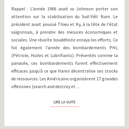
LE
Rappel : L’année 1966 avait vu Johnson porter son
CALME
attention sur la stabilisation du Sud-Viêt Nam. Le
AVANT
président avait poussé Thieu et Ky, à la tête de l’état
LA
TEMPÊTE
saïgonnais, à prendre des mesures économiques et
(1967)
sociales. Une révolte bouddhiste enraya les efforts. Ce
fut également l’année des bombardements PHL
(Pétrole, Huiles et Lubrifiants). Présentés comme la
panacée, ces bombardements furent effectivement
efficaces jusqu’à ce que Hanoi décentralise ses stocks
de ressources. Les Américains organisèrent 17 grandes
offensives (search and destroy et…
LIRE LA SUITE
LIRE LA SUITE