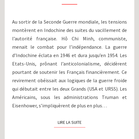
VIÊT
NAM
(1955-
Au sortir de la Seconde Guerre mondiale, les tensions
1975)
montèrent en Indochine des suites du vacillement de
l’autorité française. Hô Chi Minh, communiste,
menait le combat pour l’indépendance. La guerre
d’Indochine éclata en 1946 et dura jusqu’en 1954. Les
Etats-Unis, prônant l’anticolonialisme, décidèrent
pourtant de soutenir les Français financièrement. Ce
revirement obéissait aux logiques de la guerre froide
qui débutait entre les deux Grands (USA et URSS). Les
Américains, sous les administrations Truman et
Eisenhower, s’impliquèrent de plus en plus…
LIRE LA SUITE
LIRE LA SUITE