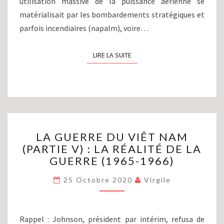
utilisation massive de la puissance aérienne se
matérialisait par les bombardements stratégiques et
parfois incendiaires (napalm), voire…
LIRE LA SUITE
LIRE LA SUITE
LA
LA GUERRE DU VIÊT NAM
GUERRE
(PARTIE V) : LA RÉALITÉ DE LA
DU
GUERRE (1965-1966)
VIÊT
NAM
25 Octobre 2020
Virgile
(PARTIE
V)
:
LA
Rappel : Johnson, président par intérim, refusa de