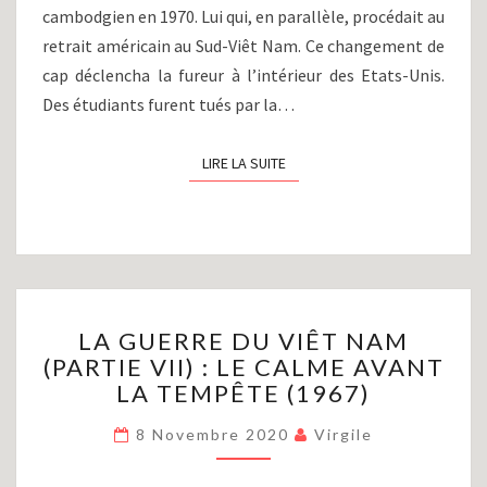
cambodgien en 1970. Lui qui, en parallèle, procédait au
retrait américain au Sud-Viêt Nam. Ce changement de
cap déclencha la fureur à l’intérieur des Etats-Unis.
Des étudiants furent tués par la…
LIRE LA SUITE
LIRE LA SUITE
LA
LA GUERRE DU VIÊT NAM
GUERRE
(PARTIE VII) : LE CALME AVANT
DU
LA TEMPÊTE (1967)
VIÊT
NAM
8 Novembre 2020
Virgile
(PARTIE
VII)
: