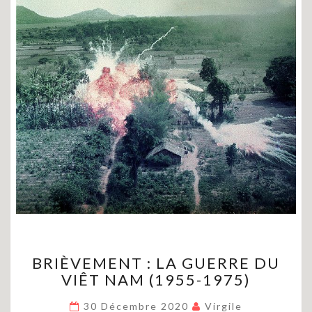
BRIÈVEMENT
BRIÈVEMENT : LA GUERRE DU
:
VIÊT NAM (1955-1975)
LA
GUERRE
30 Décembre 2020
Virgile
DU