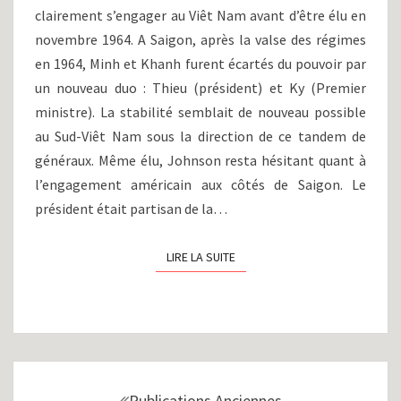
RÉALITÉ
clairement s’engager au Viêt Nam avant d’être élu en
DE
novembre 1964. A Saigon, après la valse des régimes
LA
GUERRE
en 1964, Minh et Khanh furent écartés du pouvoir par
(1965-
un nouveau duo : Thieu (président) et Ky (Premier
1966)
ministre). La stabilité semblait de nouveau possible
au Sud-Viêt Nam sous la direction de ce tandem de
généraux. Même élu, Johnson resta hésitant quant à
l’engagement américain aux côtés de Saigon. Le
président était partisan de la…
LIRE LA SUITE
LIRE LA SUITE
Navigation
au
Publications Anciennes