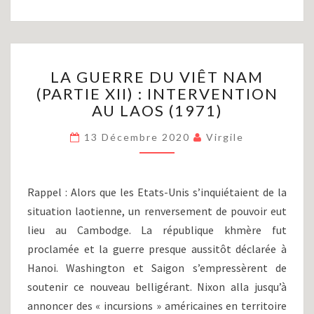
LA
LA GUERRE DU VIÊT NAM
GUERRE
(PARTIE XII) : INTERVENTION
DU
AU LAOS (1971)
VIÊT
NAM
13 Décembre 2020
Virgile
(PARTIE
XII)
:
INTERVENTION
Rappel : Alors que les Etats-Unis s’inquiétaient de la
AU
situation laotienne, un renversement de pouvoir eut
LAOS
lieu au Cambodge. La république khmère fut
(1971)
proclamée et la guerre presque aussitôt déclarée à
Hanoi. Washington et Saigon s’empressèrent de
soutenir ce nouveau belligérant. Nixon alla jusqu’à
annoncer des « incursions » américaines en territoire