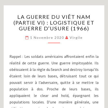
LA
LA GUERRE DU VIÊT NAM
GUERRE
(PARTIE VI) : LOGISTIQUE ET
DU
GUERRE D’USURE (1966)
VIÊT
NAM
1 Novembre 2020
Virgile
(PARTIE
VI)
:
LOGISTIQUE
Rappel : Les soldats américains affrontaient enfin la
ET
réalité de cette guerre. Une guerre impitoyable. Ils
GUERRE
obéissaient à la règle du Search and destroy lorsqu’ils
D’USURE
(1966)
étaient loin de leurs bases, détruisant tout ce qui
pouvait servir à l’adversaire, quitte à se mettre la
population à dos. Proche de leurs bases, ils
appliquaient le clear and hold, épargnant les
populations locales. D’une manière générale, une