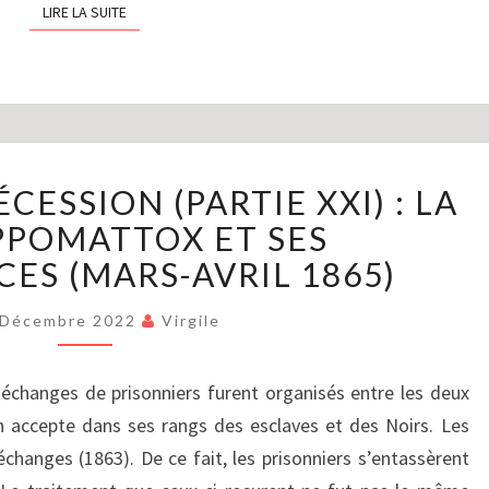
LIRE LA SUITE
LIRE LA SUITE
LA
CESSION (PARTIE XXI) : LA
GUERRE
DE
APPOMATTOX ET SES
SÉCESSION
ES (MARS-AVRIL 1865)
(PARTIE
XXI)
 Décembre 2022
Virgile
:
LA
 échanges de prisonniers furent organisés entre les deux
PAIX
D’APPOMATTOX
n accepte dans ses rangs des esclaves et des Noirs. Les
ET
changes (1863). De ce fait, les prisonniers s’entassèrent
SES