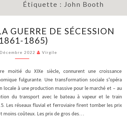
Étiquette :
John Booth
BRIÈVEMENT
LA GUERRE DE SÉCESSION
:
LA
(1861-1865)
GUERRE
DE
 Décembre 2022
Virgile
SÉCESSION
(1861-
ère moitié du XIXe siècle, connurent une croissance
1865)
nomique fulgurante. Une transformation sociale s’opéra
 locale à une production massive pour le marché et – au
tion du transport avec le bateau à vapeur et le train
 Les réseaux fluvial et ferroviaire firent tomber les prix
 et moins coûteux. Les prix de gros des…