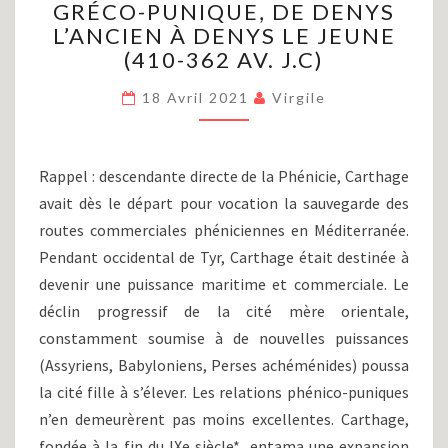
GRÉCO-PUNIQUE, DE DENYS
II)
:
L’ANCIEN À DENYS LE JEUNE
LA
(410-362 AV. J.C)
DEUXIÈME
GUERRE
18 Avril 2021
Virgile
GRÉCO-
PUNIQUE,
DE
Rappel : descendante directe de la Phénicie, Carthage
DENYS
avait dès le départ pour vocation la sauvegarde des
L’ANCIEN
À
routes commerciales phéniciennes en Méditerranée.
DENYS
Pendant occidental de Tyr, Carthage était destinée à
LE
devenir une puissance maritime et commerciale. Le
JEUNE
déclin progressif de la cité mère orientale,
(410-
constamment soumise à de nouvelles puissances
362
AV.
(Assyriens, Babyloniens, Perses achéménides) poussa
J.C)
la cité fille à s’élever. Les relations phénico-puniques
n’en demeurèrent pas moins excellentes. Carthage,
fondée à la fin du IXe siècle*, entama une expansion