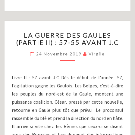
LA
LA GUERRE DES GAULES
GUERRE
(PARTIE II) : 57-55 AVANT J.C
DES
GAULES
24 Novembre 2019
Virgile
(PARTIE
II)
:
57-
Livre II : 57 avant J.C Dès le début de l’année -57,
55
l’agitation gagne les Gaulois. Les Belges, c’est-à-dire
AVANT
les peuples du nord-est de la Gaule, montent une
J.C
puissante coalition. César, pressé par cette nouvelle,
retourne en Gaule plus tôt que prévu. Le proconsul
rassemble du blé et prend la direction du nord en hâte.
Il arrive si vite chez les Rèmes que ceux-ci se disent
amis des Romains et leur donnent des informations