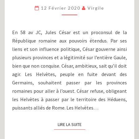
GUERRE
12 Février 2020
Virgile
DES
GAULES
(58-
51
En 58 av JC, Jules César est un proconsul de la
AV
République romaine aux pouvoirs étendus. Par ses
J.C)
liens et son influence politique, César gouverne ainsi
plusieurs provinces et a légitimité sur l’entière Gaule,
bien que non conquise. César, ambitieux, sait qu’il doit
agir. Les Helvètes, peuple en fuite devant des
Germains, souhaitent passer par les provinces
romaines pour aller à l’ouest. César refuse, obligeant
les Helvètes à passer par le territoire des Héduens,
puissants alliés de Rome. Les Helvètes…
LIRE LA SUITE
LIRE LA SUITE