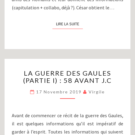
(capitulation + collabo, déjà ?). César obtient le…
LIRE LA SUITE
LIRE LA SUITE
LA
LA GUERRE DES GAULES
GUERRE
(PARTIE I) : 58 AVANT J.C
DES
GAULES
17 Novembre 2019
Virgile
(PARTIE
I)
:
58
Avant de commencer ce récit de la guerre des Gaules,
AVANT
il est quelques informations qu’il est impératif de
J.C
garder à l’esprit. Toutes les informations qui suivent