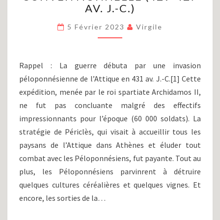
III)
AV. J.-C.)
:
LES
5 Février 2023
Virgile
ASPECTS
DE
LA
Rappel : La guerre débuta par une invasion
GUERRE
péloponnésienne de l’Attique en 431 av. J.-C.[1] Cette
NON-
CONVENTIONNELLE
expédition, menée par le roi spartiate Archidamos II,
(429-
ne fut pas concluante malgré des effectifs
427
impressionnants pour l’époque (60 000 soldats). La
AV.
stratégie de Périclès, qui visait à accueillir tous les
J.-
paysans de l’Attique dans Athènes et éluder tout
C.)
combat avec les Péloponnésiens, fut payante. Tout au
plus, les Péloponnésiens parvinrent à détruire
quelques cultures céréalières et quelques vignes. Et
encore, les sorties de la…