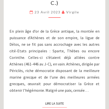
C.)
GUERRE
DU
23 Avril 2023
Virgile
PÉLOPONNÈSE
(431-
404
AV.
En plein âge d’or de la Grèce antique, la montée en
J.-
puissance d’Athènes et de son empire, la ligue de
C.)
Délos, ne se fit pas sans accrochage avec les autres
cité-Etats principales : Sparte, Thèbes ou encore
Corinthe. Celles-ci s’étaient déjà alliées contre
Athènes (461-446 av. J-C), en vain. Athènes, dirigée par
Périclès, riche démocratie disposant de la meilleure
marine grecque et de l’une des meilleures armées
grecques, œuvrait pour démocratiser la Grèce et
obtenir l’hégémonie. Malgré une paix, censée…
LIRE LA SUITE
LIRE LA SUITE