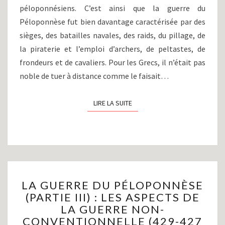
J.-
péloponnésiens. C’est ainsi que la guerre du
C.)
Péloponnèse fut bien davantage caractérisée par des
sièges, des batailles navales, des raids, du pillage, de
la piraterie et l’emploi d’archers, de peltastes, de
frondeurs et de cavaliers. Pour les Grecs, il n’était pas
noble de tuer à distance comme le faisait…
LIRE LA SUITE
LIRE LA SUITE
LA
LA GUERRE DU PÉLOPONNÈSE
GUERRE
(PARTIE III) : LES ASPECTS DE
DU
LA GUERRE NON-
PÉLOPONNÈSE
(PARTIE
CONVENTIONNELLE (429-427