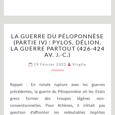
LA
LA GUERRE DU PÉLOPONNÈSE
GUERRE
(PARTIE IV) : PYLOS, DÉLION,
DU
LA GUERRE PARTOUT (426-424
PÉLOPONNÈSE
(PARTIE
AV. J.-C.)
IV)
:
19 Février 2023
Virgile
PYLOS,
DÉLION,
LA
Rappel : En totale rupture avec les guerres
GUERRE
précédentes, la guerre du Péloponnèse vit les Etats
PARTOUT
grecs former des troupes légères non-
(426-
424
conventionnelles. Pour Athènes, il n’était pas
AV.
question d’affronter les redoutables hoplites