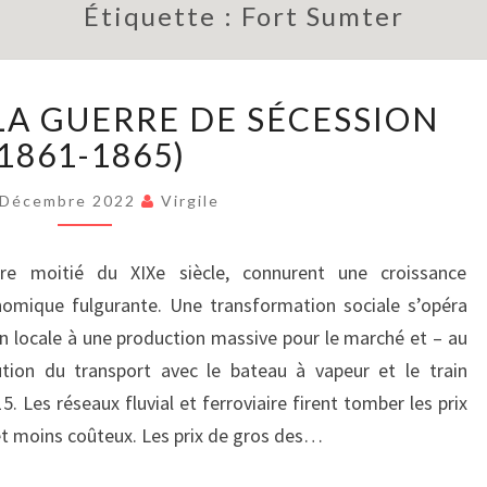
Étiquette :
Fort Sumter
BRIÈVEMENT
LA GUERRE DE SÉCESSION
:
LA
(1861-1865)
GUERRE
DE
 Décembre 2022
Virgile
SÉCESSION
(1861-
ère moitié du XIXe siècle, connurent une croissance
1865)
nomique fulgurante. Une transformation sociale s’opéra
 locale à une production massive pour le marché et – au
tion du transport avec le bateau à vapeur et le train
 Les réseaux fluvial et ferroviaire firent tomber les prix
 et moins coûteux. Les prix de gros des…