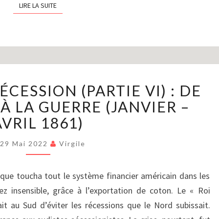
LIRE LA SUITE
LIRE LA SUITE
LA
ÉCESSION (PARTIE VI) : DE
GUERRE
DE
À LA GUERRE (JANVIER –
SÉCESSION
AVRIL 1861)
(PARTIE
VI)
29 Mai 2022
Virgile
:
DE
que toucha tout le système financier américain dans les
LA
SÉCESSION
z insensible, grâce à l’exportation de coton. Le « Roi
À
 au Sud d’éviter les récessions que le Nord subissait.
LA