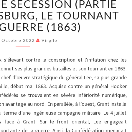
E SÉCESSION (PARTIE
GUERRE
DE
TYSBURG, LE TOURNANT
SÉCESSION
 GUERRE (1863)
(PARTIE
XVII)
:
 Octobre 2022
Virgile
GETTYSBURG,
LE
 s’élevant contre la conscription et l’inflation chez les
TOURNANT
 connut ses plus grandes batailles et son tournant en 1863.
DE
LA
 chef d’œuvre stratégique du général Lee, sa plus grande
GUERRE
sville, début mai 1863. Acquise contre un général Hooker
(1863)
fédérés se trouvaient en sévère infériorité numérique,
on avantage au nord. En parallèle, à l’ouest, Grant installa
 terme d’une ingénieuse campagne militaire. Le 4 juillet
 face à Grant. Sur le front oriental, Lee engageait
mportante de la guerre. Ainsi, la Confédération menaçait