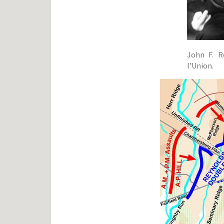
John F. R
l’Union.