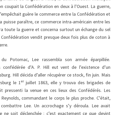
on coupait la Confédération en deux à l’Ouest. La guerre,
’empêchait guère le commerce entre la Confédération et
ela puisse paraître, ce commerce intra-américain entre les
dura toute la guerre et concerna surtout un échange du sel
a Confédération vendit presque deux fois plus de coton à
erre.
e du Potomac, Lee rassembla son armée éparpillée.
s confédérée d’A. P. Hill eut vent de l’existence d’un
urg. Hill décida d’aller récupérer ce stock, fin juin. Mais
er
ysburg le 1
juillet 1863, elle y trouva des brigades de
t pressenti la venue en ces lieux des Confédérés. Les
 Reynolds, commandant le corps le plus proche. C’était,
 y combattre Lee. Un accrochage s’y déroula. Lee avait
le ne soit déclenchée : c’est exactement ce que devint