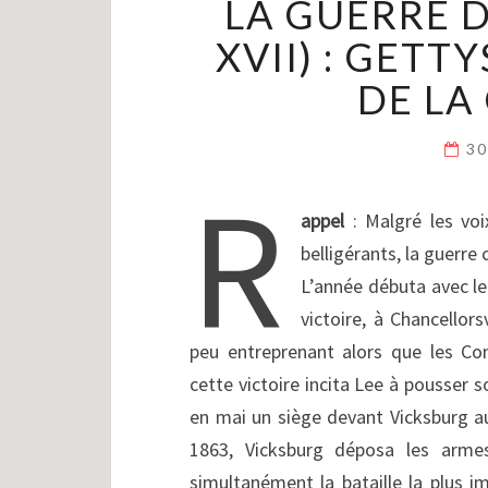
LA GUERRE D
XVII) : GET
DE LA
30
R
appel
: Malgré les voix
belligérants, la guerre
L’année débuta avec le
victoire, à Chancellor
peu entreprenant alors que les Con
cette victoire incita Lee à pousser s
en mai un siège devant Vicksburg au
1863, Vicksburg déposa les armes
simultanément la bataille la plus i