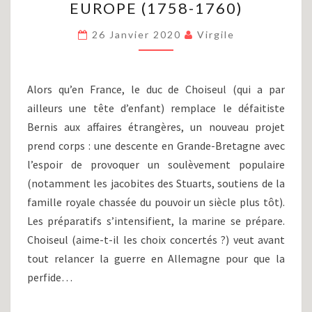
EUROPE (1758-1760)
SEPT
ANS
26 Janvier 2020
Virgile
(PARTIE
V)
:
LA
Alors qu’en France, le duc de Choiseul (qui a par
GUERRE
ailleurs une tête d’enfant) remplace le défaitiste
EN
Bernis aux affaires étrangères, un nouveau projet
EUROPE
(1758-
prend corps : une descente en Grande-Bretagne avec
1760)
l’espoir de provoquer un soulèvement populaire
(notamment les jacobites des Stuarts, soutiens de la
famille royale chassée du pouvoir un siècle plus tôt).
Les préparatifs s’intensifient, la marine se prépare.
Choiseul (aime-t-il les choix concertés ?) veut avant
tout relancer la guerre en Allemagne pour que la
perfide…