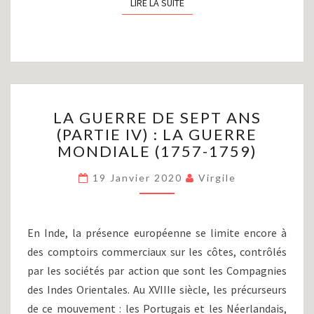
LIRE LA SUITE
LIRE LA SUITE
LA
LA GUERRE DE SEPT ANS
GUERRE
(PARTIE IV) : LA GUERRE
DE
MONDIALE (1757-1759)
SEPT
ANS
19 Janvier 2020
Virgile
(PARTIE
IV)
:
LA
En Inde, la présence européenne se limite encore à
GUERRE
des comptoirs commerciaux sur les côtes, contrôlés
MONDIALE
par les sociétés par action que sont les Compagnies
(1757-
1759)
des Indes Orientales. Au XVIIIe siècle, les précurseurs
de ce mouvement : les Portugais et les Néerlandais,