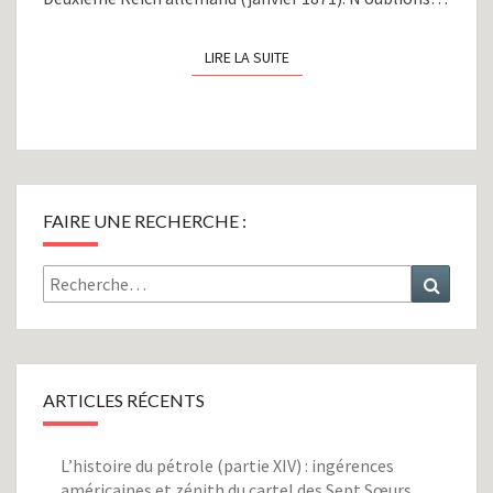
LIRE LA SUITE
LIRE LA SUITE
FAIRE UNE RECHERCHE :
Rechercher :
Recher
ARTICLES RÉCENTS
L’histoire du pétrole (partie XIV) : ingérences
américaines et zénith du cartel des Sept Sœurs