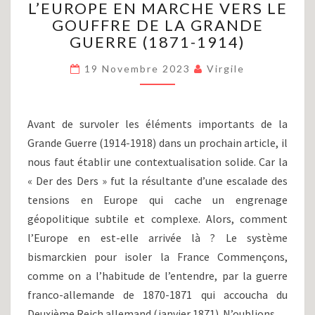
L’EUROPE EN MARCHE VERS LE
MONDIALE
(PARTIE
GOUFFRE DE LA GRANDE
I)
GUERRE (1871-1914)
:
L’EUROPE
19 Novembre 2023
Virgile
EN
MARCHE
VERS
Avant de survoler les éléments importants de la
LE
Grande Guerre (1914-1918) dans un prochain article, il
GOUFFRE
DE
nous faut établir une contextualisation solide. Car la
LA
« Der des Ders » fut la résultante d’une escalade des
GRANDE
tensions en Europe qui cache un engrenage
GUERRE
géopolitique subtile et complexe. Alors, comment
(1871-
l’Europe en est-elle arrivée là ? Le système
1914)
bismarckien pour isoler la France Commençons,
comme on a l’habitude de l’entendre, par la guerre
franco-allemande de 1870-1871 qui accoucha du
Deuxième Reich allemand (janvier 1871). N’oublions…