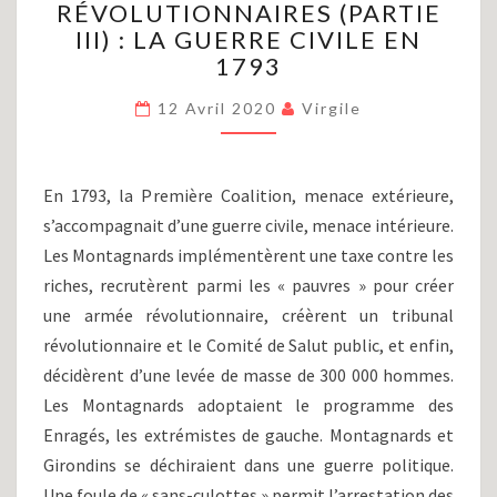
RÉVOLUTIONNAIRES (PARTIE
ET
LES
III) : LA GUERRE CIVILE EN
GUERRES
1793
RÉVOLUTIONNAIRES
(PARTIE
12 Avril 2020
Virgile
III)
:
LA
En 1793, la Première Coalition, menace extérieure,
GUERRE
s’accompagnait d’une guerre civile, menace intérieure.
CIVILE
EN
Les Montagnards implémentèrent une taxe contre les
1793
riches, recrutèrent parmi les « pauvres » pour créer
une armée révolutionnaire, créèrent un tribunal
révolutionnaire et le Comité de Salut public, et enfin,
décidèrent d’une levée de masse de 300 000 hommes.
Les Montagnards adoptaient le programme des
Enragés, les extrémistes de gauche. Montagnards et
Girondins se déchiraient dans une guerre politique.
Une foule de « sans-culottes » permit l’arrestation des