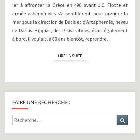
Ier à affronter la Grèce en 490 avant J.C. Flotte et
armée achéménides s’assemblèrent pour prendre la
mer sous la direction de Datis et d’Artaphernès, neveu
de Darius. Hippias, des Pisistratides, était également
à bord, il voulait, à 80 ans bientôt, reprendre…
LIRE LA SUITE
LIRE LA SUITE
FAIRE UNE RECHERCHE :
Rechercher :
Recher