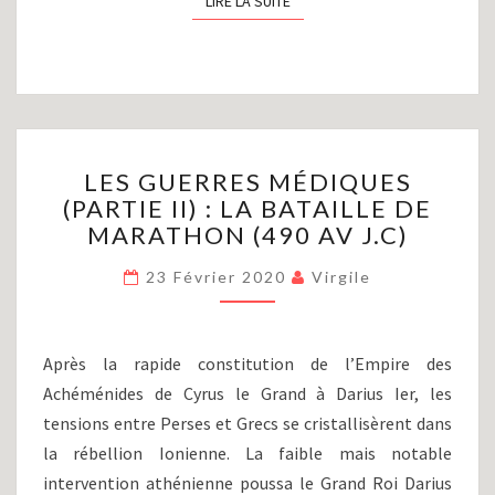
LIRE LA SUITE
LIRE LA SUITE
LES
LES GUERRES MÉDIQUES
GUERRES
(PARTIE II) : LA BATAILLE DE
MÉDIQUES
MARATHON (490 AV J.C)
(PARTIE
II)
23 Février 2020
Virgile
:
LA
BATAILLE
DE
Après la rapide constitution de l’Empire des
MARATHON
Achéménides de Cyrus le Grand à Darius Ier, les
(490
tensions entre Perses et Grecs se cristallisèrent dans
AV
J.C)
la rébellion Ionienne. La faible mais notable
intervention athénienne poussa le Grand Roi Darius