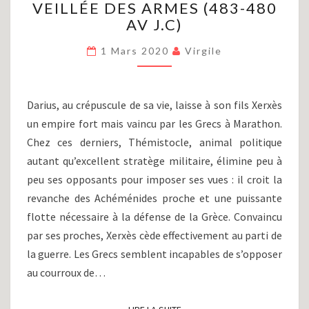
VEILLÉE DES ARMES (483-480
(PARTIE
III)
AV J.C)
:
SECONDE
1 Mars 2020
Virgile
VEILLÉE
DES
ARMES
Darius, au crépuscule de sa vie, laisse à son fils Xerxès
(483-
un empire fort mais vaincu par les Grecs à Marathon.
480
Chez ces derniers, Thémistocle, animal politique
AV
J.C)
autant qu’excellent stratège militaire, élimine peu à
peu ses opposants pour imposer ses vues : il croit la
revanche des Achéménides proche et une puissante
flotte nécessaire à la défense de la Grèce. Convaincu
par ses proches, Xerxès cède effectivement au parti de
la guerre. Les Grecs semblent incapables de s’opposer
au courroux de…