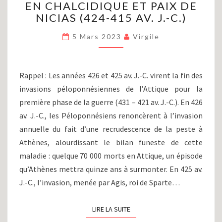
EN CHALCIDIQUE ET PAIX DE
PÉLOPONNÈSE
(PARTIE
NICIAS (424-415 AV. J.-C.)
V)
:
5 Mars 2023
Virgile
AFFRONTEMENTS
EN
CHALCIDIQUE
Rappel : Les années 426 et 425 av. J.-C. virent la fin des
ET
invasions péloponnésiennes de l’Attique pour la
PAIX
première phase de la guerre (431 – 421 av. J.-C.). En 426
DE
NICIAS
av. J.-C., les Péloponnésiens renoncèrent à l’invasion
(424-
annuelle du fait d’une recrudescence de la peste à
415
Athènes, alourdissant le bilan funeste de cette
AV.
maladie : quelque 70 000 morts en Attique, un épisode
J.-
C.)
qu’Athènes mettra quinze ans à surmonter. En 425 av.
J.-C., l’invasion, menée par Agis, roi de Sparte…
LIRE LA SUITE
LIRE LA SUITE