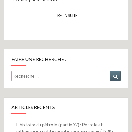
LIRE LA SUITE
LIRE LA SUITE
FAIRE UNE RECHERCHE :
Rechercher :
Recher
ARTICLES RÉCENTS
L’histoire du pétrole (partie XV) : Pétrole et
influence en politique interne américaine (1930-