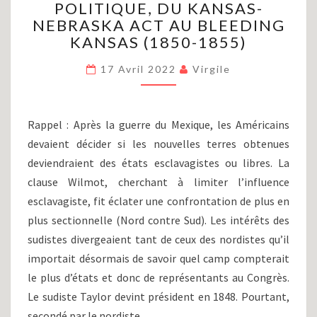
POLITIQUE, DU KANSAS-
SÉCESSION
(PARTIE
NEBRASKA ACT AU BLEEDING
III)
KANSAS (1850-1855)
:
LE
17 Avril 2022
Virgile
CONTEXTE
POLITIQUE,
DU
Rappel : Après la guerre du Mexique, les Américains
KANSAS-
devaient décider si les nouvelles terres obtenues
NEBRASKA
ACT
deviendraient des états esclavagistes ou libres. La
AU
clause Wilmot, cherchant à limiter l’influence
BLEEDING
esclavagiste, fit éclater une confrontation de plus en
KANSAS
plus sectionnelle (Nord contre Sud). Les intérêts des
(1850-
sudistes divergeaient tant de ceux des nordistes qu’il
1855)
importait désormais de savoir quel camp compterait
le plus d’états et donc de représentants au Congrès.
Le sudiste Taylor devint président en 1848. Pourtant,
secondé par le nordiste…