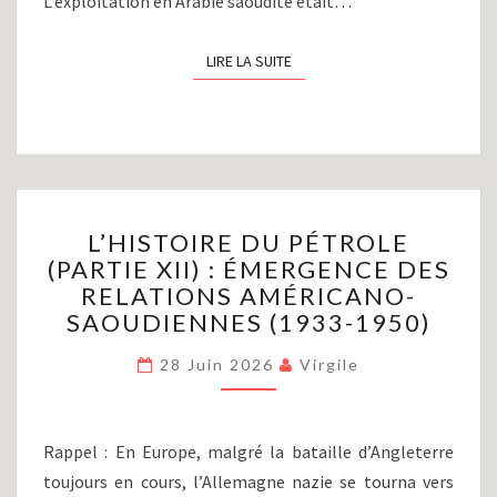
L’exploitation en Arabie saoudite était…
LIRE LA SUITE
LIRE LA SUITE
L’HISTOIRE
L’HISTOIRE DU PÉTROLE
DU
(PARTIE XII) : ÉMERGENCE DES
PÉTROLE
RELATIONS AMÉRICANO-
(PARTIE
XII)
SAOUDIENNES (1933-1950)
:
ÉMERGENCE
28 Juin 2026
Virgile
DES
RELATIONS
AMÉRICANO-
Rappel : En Europe, malgré la bataille d’Angleterre
SAOUDIENNES
toujours en cours, l’Allemagne nazie se tourna vers
(1933-