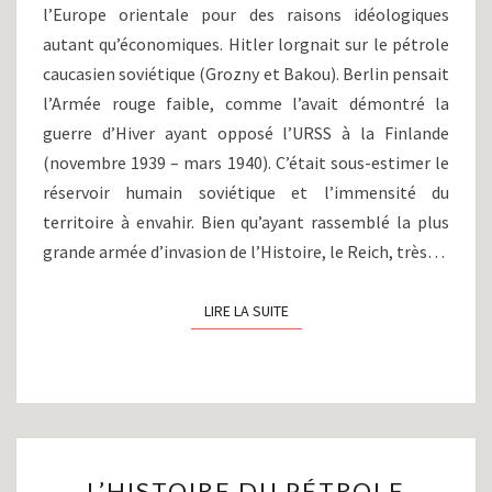
l’Europe orientale pour des raisons idéologiques
1950)
autant qu’économiques. Hitler lorgnait sur le pétrole
caucasien soviétique (Grozny et Bakou). Berlin pensait
l’Armée rouge faible, comme l’avait démontré la
guerre d’Hiver ayant opposé l’URSS à la Finlande
(novembre 1939 – mars 1940). C’était sous-estimer le
réservoir humain soviétique et l’immensité du
territoire à envahir. Bien qu’ayant rassemblé la plus
grande armée d’invasion de l’Histoire, le Reich, très…
LIRE LA SUITE
LIRE LA SUITE
L’HISTOIRE
L’HISTOIRE DU PÉTROLE
DU