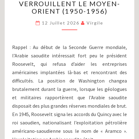
VERROUILLENT LE MOYEN-
(PARTIE
XIII)
ORIENT (1950-1956)
:
LES
12 Juillet 2026
Virgile
ETATS-
UNIS
VERROUILLENT
Rappel : Au début de la Seconde Guerre mondiale,
LE
l’Arabie saoudite intéressait fort peu le président
MOYEN-
Roosevelt, qui refusa d’aider les entreprises
ORIENT
(1950-
américaines implantées là-bas et rencontrant des
1956)
difficultés. La position de Washington changea
brutalement durant la guerre, lorsque les géologues
et militaires rapportèrent que l’Arabie saoudite
disposait des plus grandes réserves mondiales de brut.
En 1945, Roosevelt signa les accords du Quincy avec le
roi saoudien, nationalisant l’exploitation pétrolière
américano-saoudienne sous le nom de « Aramco ».