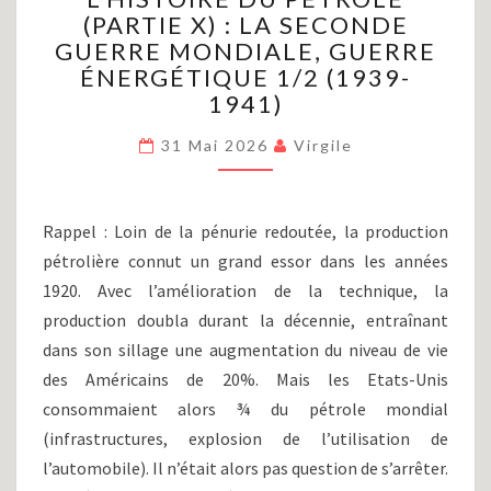
(PARTIE X) : LA SECONDE
PÉTROLE
GUERRE MONDIALE, GUERRE
(PARTIE
X)
ÉNERGÉTIQUE 1/2 (1939-
:
1941)
LA
SECONDE
31 Mai 2026
Virgile
GUERRE
MONDIALE,
GUERRE
Rappel : Loin de la pénurie redoutée, la production
ÉNERGÉTIQUE
pétrolière connut un grand essor dans les années
1/2
(1939-
1920. Avec l’amélioration de la technique, la
1941)
production doubla durant la décennie, entraînant
dans son sillage une augmentation du niveau de vie
des Américains de 20%. Mais les Etats-Unis
consommaient alors ¾ du pétrole mondial
(infrastructures, explosion de l’utilisation de
l’automobile). Il n’était alors pas question de s’arrêter.