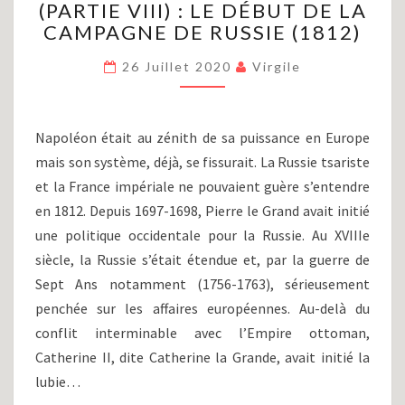
(PARTIE VIII) : LE DÉBUT DE LA
ET
LES
CAMPAGNE DE RUSSIE (1812)
GUERRES
NAPOLÉONIENNES
26 Juillet 2020
Virgile
(PARTIE
VIII)
:
Napoléon était au zénith de sa puissance en Europe
LE
mais son système, déjà, se fissurait. La Russie tsariste
DÉBUT
et la France impériale ne pouvaient guère s’entendre
DE
LA
en 1812. Depuis 1697-1698, Pierre le Grand avait initié
CAMPAGNE
une politique occidentale pour la Russie. Au XVIIIe
DE
siècle, la Russie s’était étendue et, par la guerre de
RUSSIE
Sept Ans notamment (1756-1763), sérieusement
(1812)
penchée sur les affaires européennes. Au-delà du
conflit interminable avec l’Empire ottoman,
Catherine II, dite Catherine la Grande, avait initié la
lubie…