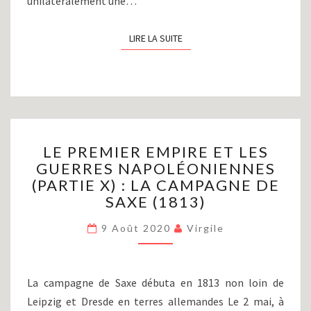
unilatéralement une…
LIRE LA SUITE
LIRE LA SUITE
LE
LE PREMIER EMPIRE ET LES
PREMIER
GUERRES NAPOLÉONIENNES
EMPIRE
(PARTIE X) : LA CAMPAGNE DE
ET
LES
SAXE (1813)
GUERRES
NAPOLÉONIENNES
9 Août 2020
Virgile
(PARTIE
X)
:
La campagne de Saxe débuta en 1813 non loin de
LA
Leipzig et Dresde en terres allemandes Le 2 mai, à
CAMPAGNE