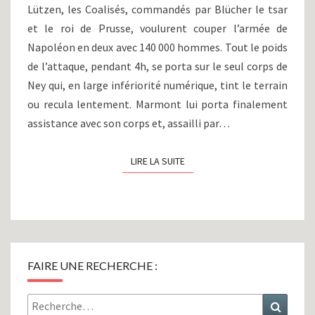
Lützen, les Coalisés, commandés par Blücher le tsar
DE
SAXE
et le roi de Prusse, voulurent couper l’armée de
(1813)
Napoléon en deux avec 140 000 hommes. Tout le poids
de l’attaque, pendant 4h, se porta sur le seul corps de
Ney qui, en large infériorité numérique, tint le terrain
ou recula lentement. Marmont lui porta finalement
assistance avec son corps et, assailli par…
LIRE LA SUITE
LIRE LA SUITE
FAIRE UNE RECHERCHE :
Rechercher :
Recher