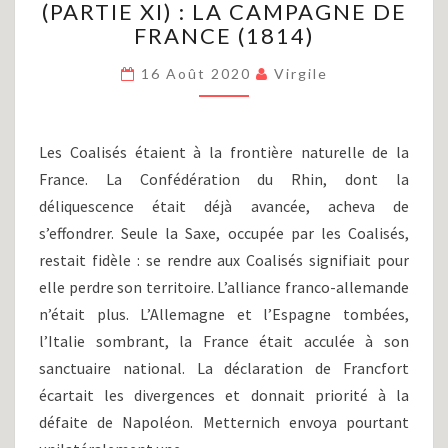
(PARTIE XI) : LA CAMPAGNE DE
ET
LES
FRANCE (1814)
GUERRES
NAPOLÉONIENNES
16 Août 2020
Virgile
(PARTIE
XI)
:
Les Coalisés étaient à la frontière naturelle de la
LA
France. La Confédération du Rhin, dont la
CAMPAGNE
déliquescence était déjà avancée, acheva de
DE
FRANCE
s’effondrer. Seule la Saxe, occupée par les Coalisés,
(1814)
restait fidèle : se rendre aux Coalisés signifiait pour
elle perdre son territoire. L’alliance franco-allemande
n’était plus. L’Allemagne et l’Espagne tombées,
l’Italie sombrant, la France était acculée à son
sanctuaire national. La déclaration de Francfort
écartait les divergences et donnait priorité à la
défaite de Napoléon. Metternich envoya pourtant