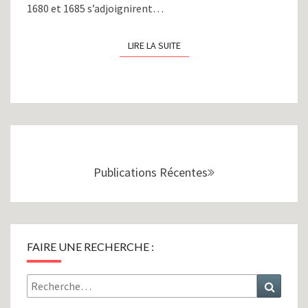
1680 et 1685 s’adjoignirent…
LIRE LA SUITE
LIRE LA SUITE
Navigation
au
sein
Publications Récentes
des
articles
FAIRE UNE RECHERCHE :
Rechercher :
Recher