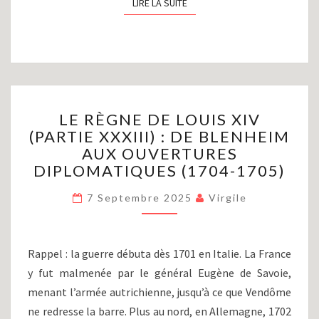
LIRE LA SUITE
LIRE LA SUITE
LE
LE RÈGNE DE LOUIS XIV
RÈGNE
(PARTIE XXXIII) : DE BLENHEIM
DE
AUX OUVERTURES
LOUIS
XIV
DIPLOMATIQUES (1704-1705)
(PARTIE
XXXIII)
7 Septembre 2025
Virgile
:
DE
BLENHEIM
Rappel : la guerre débuta dès 1701 en Italie. La France
AUX
y fut malmenée par le général Eugène de Savoie,
OUVERTURES
menant l’armée autrichienne, jusqu’à ce que Vendôme
DIPLOMATIQUES
(1704-
ne redresse la barre. Plus au nord, en Allemagne, 1702