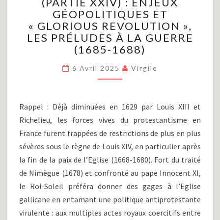
(PARTIE XXIV) : ENJEUX
DE
GÉOPOLITIQUES ET
LOUIS
XIV
« GLORIOUS REVOLUTION »,
(PARTIE
LES PRÉLUDES À LA GUERRE
XXIV)
(1685-1688)
:
ENJEUX
6 Avril 2025
Virgile
GÉOPOLITIQUES
ET
« GLORIOUS
Rappel : Déjà diminuées en 1629 par Louis XIII et
REVOLUTION »,
Richelieu, les forces vives du protestantisme en
LES
PRÉLUDES
France furent frappées de restrictions de plus en plus
À
sévères sous le règne de Louis XIV, en particulier après
LA
la fin de la paix de l’Eglise (1668-1680). Fort du traité
GUERRE
de Nimègue (1678) et confronté au pape Innocent XI,
(1685-
1688)
le Roi-Soleil préféra donner des gages à l’Eglise
gallicane en entamant une politique antiprotestante
virulente : aux multiples actes royaux coercitifs entre