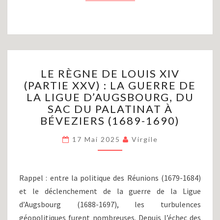
LE
LE RÈGNE DE LOUIS XIV
RÈGNE
(PARTIE XXV) : LA GUERRE DE
DE
LA LIGUE D’AUGSBOURG, DU
LOUIS
XIV
SAC DU PALATINAT À
(PARTIE
BÉVEZIERS (1689-1690)
XXV)
:
17 Mai 2025
Virgile
LA
GUERRE
DE
Rappel : entre la politique des Réunions (1679-1684)
LA
et le déclenchement de la guerre de la Ligue
LIGUE
D’AUGSBOURG,
d’Augsbourg (1688-1697), les turbulences
DU
géopolitiques furent nombreuses. Depuis l’échec des