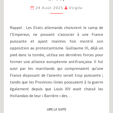
(PARTIE
XXXII)
24 Août 2025
Virgile
:
LES
DÉBUTS
Rappel : Les Etats allemands choisirent le camp de
DE
l’Empereur, ne pouvant s’associer à une France
L’ULTIME
puissante et ayant maintes fois montré son
CONFLIT
(1701-
opposition au protestantisme. Guillaume III, déjà un
1703)
pied dans la tombe, utilisa ses dernières forces pour
former une alliance européenne antifrançaise. Il fut
suivi par les marchands qui comprenaient qu’une
France disposant de l’asiento serait trop puissante ;
tandis que les Provinces-Unies poussaient à la guerre
également depuis que Louis XIV avait chassé les
Hollandais de leur « Barrière » des…
LIRE LA SUITE
LIRE LA SUITE