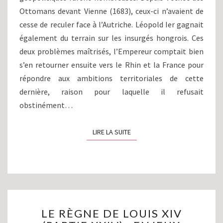
SAC
Ottomans devant Vienne (1683), ceux-ci n’avaient de
DU
cesse de reculer face à l’Autriche. Léopold Ier gagnait
PALATINAT
également du terrain sur les insurgés hongrois. Ces
À
BÉVEZIERS
deux problèmes maîtrisés, l’Empereur comptait bien
(1689-
s’en retourner ensuite vers le Rhin et la France pour
1690)
répondre aux ambitions territoriales de cette
dernière, raison pour laquelle il refusait
obstinément…
LIRE LA SUITE
LIRE LA SUITE
LE
LE RÈGNE DE LOUIS XIV
RÈGNE