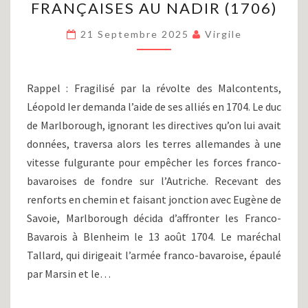
FRANÇAISES AU NADIR (1706)
LOUIS
XIV
21 Septembre 2025
Virgile
(PARTIE
XXXIV)
:
LES
Rappel : Fragilisé par la révolte des Malcontents,
ARMES
Léopold Ier demanda l’aide de ses alliés en 1704. Le duc
FRANÇAISES
de Marlborough, ignorant les directives qu’on lui avait
AU
NADIR
données, traversa alors les terres allemandes à une
(1706)
vitesse fulgurante pour empêcher les forces franco-
bavaroises de fondre sur l’Autriche. Recevant des
renforts en chemin et faisant jonction avec Eugène de
Savoie, Marlborough décida d’affronter les Franco-
Bavarois à Blenheim le 13 août 1704. Le maréchal
Tallard, qui dirigeait l’armée franco-bavaroise, épaulé
par Marsin et le…