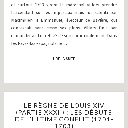
1705)
et surtout 1703 virent le maréchal Villars prendre
l’ascendant sur les Impériaux mais fut ralenti par
Maximilien II Emmanuel, électeur de Bavière, qui
contestait sans cesse ses plans. Villars finit par
demander à être relevé de son commandement. Dans
les Pays-Bas espagnols, le…
LIRE LA SUITE
LIRE LA SUITE
LE
LE RÈGNE DE LOUIS XIV
RÈGNE
(PARTIE XXXII) : LES DÉBUTS
DE
DE L’ULTIME CONFLIT (1701-
LOUIS
XIV
1703)