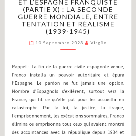
ET L’ESPAGNE FRANQUISTE
CIVILE
(PARTIE X) : LA SECONDE
ESPAGNOLE
ET
GUERRE MONDIALE, ENTRE
L’ESPAGNE
TENTATION ET RÉALISME
FRANQUISTE
(1939-1945)
(PARTIE
X)
10 Septembre 2023
Virgile
:
LA
SECONDE
Rappel : La fin de la guerre civile espagnole venue,
GUERRE
Franco installa un pouvoir autoritaire et épura
MONDIALE,
ENTRE
l’Espagne. Le pardon ne fut jamais une option.
TENTATION
Nombre d’Espagnols s’exilèrent, surtout vers la
ET
France, qui fit ce qu’elle put pour les accueillir en
RÉALISME
catastrophe. Par la loi, la justice, la traque,
(1939-
1945)
l’emprisonnement, les exécutions sommaires, Franco
élimina ou emprisonna tous ceux qui avaient montré
des accointances avec la république depuis 1934 et