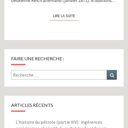
Deuxième Reich allemand (janvier 1871). N’oublions…
LIRE LA SUITE
LIRE LA SUITE
FAIRE UNE RECHERCHE :
Rechercher :
Recher
ARTICLES RÉCENTS
L’histoire du pétrole (partie XIV) : ingérences