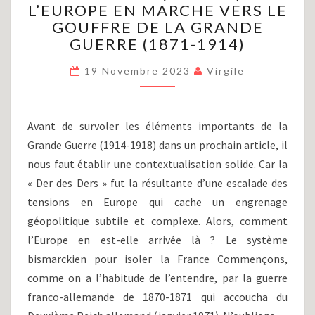
L’EUROPE EN MARCHE VERS LE
MONDIALE
(PARTIE
GOUFFRE DE LA GRANDE
I)
GUERRE (1871-1914)
:
L’EUROPE
19 Novembre 2023
Virgile
EN
MARCHE
VERS
Avant de survoler les éléments importants de la
LE
Grande Guerre (1914-1918) dans un prochain article, il
GOUFFRE
DE
nous faut établir une contextualisation solide. Car la
LA
« Der des Ders » fut la résultante d’une escalade des
GRANDE
tensions en Europe qui cache un engrenage
GUERRE
géopolitique subtile et complexe. Alors, comment
(1871-
l’Europe en est-elle arrivée là ? Le système
1914)
bismarckien pour isoler la France Commençons,
comme on a l’habitude de l’entendre, par la guerre
franco-allemande de 1870-1871 qui accoucha du