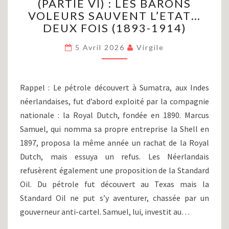
(PARTIE VI) : LES BARONS
PÉTROLE
VOLEURS SAUVENT L’ETAT…
(PARTIE
VI)
DEUX FOIS (1893-1914)
:
LES
5 Avril 2026
Virgile
BARONS
VOLEURS
SAUVENT
Rappel : Le pétrole découvert à Sumatra, aux Indes
L’ETAT…
néerlandaises, fut d’abord exploité par la compagnie
DEUX
nationale : la Royal Dutch, fondée en 1890. Marcus
FOIS
(1893-
Samuel, qui nomma sa propre entreprise la Shell en
1914)
1897, proposa la même année un rachat de la Royal
Dutch, mais essuya un refus. Les Néerlandais
refusèrent également une proposition de la Standard
Oil. Du pétrole fut découvert au Texas mais la
Standard Oil ne put s’y aventurer, chassée par un
gouverneur anti-cartel. Samuel, lui, investit au…