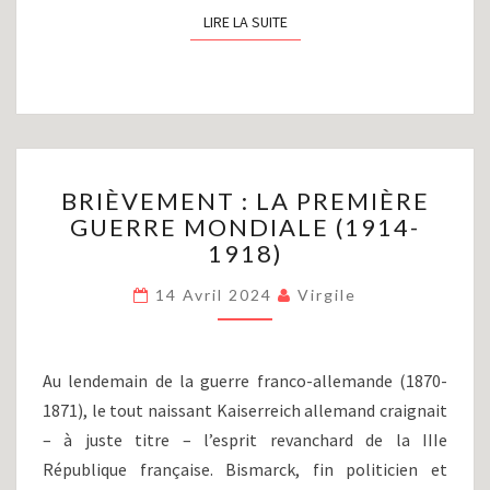
LIRE LA SUITE
LIRE LA SUITE
BRIÈVEMENT
BRIÈVEMENT : LA PREMIÈRE
:
GUERRE MONDIALE (1914-
LA
1918)
PREMIÈRE
GUERRE
14 Avril 2024
Virgile
MONDIALE
(1914-
1918)
Au lendemain de la guerre franco-allemande (1870-
1871), le tout naissant Kaiserreich allemand craignait
– à juste titre – l’esprit revanchard de la IIIe
République française. Bismarck, fin politicien et