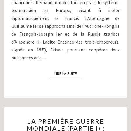
chancelier allemand, mit dès lors en place le système
bismarckien en Europe, visant à isoler
diplomatiquement la France. L’Allemagne de
Guillaume Ier se rapprocha ainsi de l’Autriche-Hongrie
de François-Joseph Ier et de la Russie tsariste
d’Alexandre II. Ladite Entente des trois empereurs,
signée en 1873, faisait pourtant coopérer deux
puissances aux…
LIRE LA SUITE
LIRE LA SUITE
LA
LA PREMIÈRE GUERRE
PREMIÈRE
MONDIALE (PARTIE I) :
GUERRE