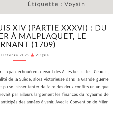
Étiquette :
Voysin
LE
IS XIV (PARTIE XXXVI) : DU
RÈGNE
DE
ER À MALPLAQUET, LE
LOUIS
RNANT (1709)
XIV
(PARTIE
 Octobre 2025
Virgile
XXXVI)
:
s la paix échouèrent devant des Alliés bellicistes. Ceux-ci,
DU
GRAND
lité de la Suède, alors victorieuse dans la Grande guerre
HIVER
t pu se laisser tenter de faire des deux conflits un unique
À
evait par ailleurs largement les finances du royaume de
MALPLAQUET,
ts anticipés des années à venir. Avec la Convention de Milan
LE
TOURNANT