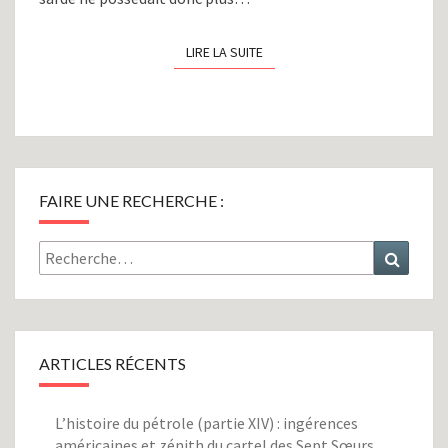
LIRE LA SUITE
LIRE LA SUITE
FAIRE UNE RECHERCHE :
Rechercher :
Recher
ARTICLES RÉCENTS
L’histoire du pétrole (partie XIV) : ingérences
américaines et zénith du cartel des Sept Sœurs