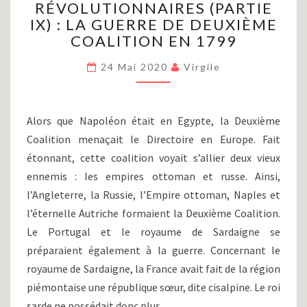
RÉVOLUTIONNAIRES (PARTIE
ET
LES
IX) : LA GUERRE DE DEUXIÈME
GUERRES
COALITION EN 1799
RÉVOLUTIONNAIRES
(PARTIE
24 Mai 2020
Virgile
IX)
:
LA
Alors que Napoléon était en Egypte, la Deuxième
GUERRE
Coalition menaçait le Directoire en Europe. Fait
DE
DEUXIÈME
étonnant, cette coalition voyait s’allier deux vieux
COALITION
ennemis : les empires ottoman et russe. Ainsi,
EN
l’Angleterre, la Russie, l’Empire ottoman, Naples et
1799
l’éternelle Autriche formaient la Deuxième Coalition.
Le Portugal et le royaume de Sardaigne se
préparaient également à la guerre. Concernant le
royaume de Sardaigne, la France avait fait de la région
piémontaise une république sœur, dite cisalpine. Le roi
sarde ne possédait donc plus…