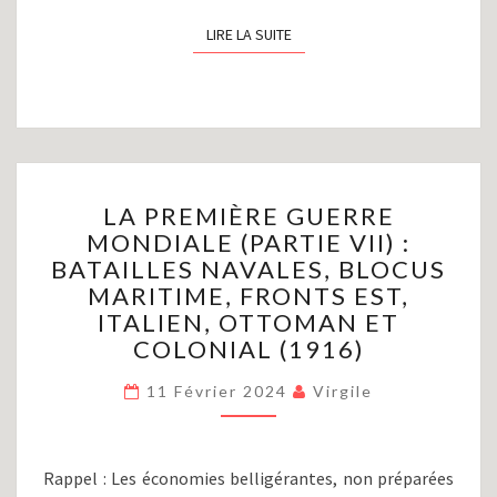
LIRE LA SUITE
LIRE LA SUITE
LA
LA PREMIÈRE GUERRE
PREMIÈRE
MONDIALE (PARTIE VII) :
GUERRE
BATAILLES NAVALES, BLOCUS
MONDIALE
(PARTIE
MARITIME, FRONTS EST,
VII)
ITALIEN, OTTOMAN ET
:
COLONIAL (1916)
BATAILLES
NAVALES,
11 Février 2024
Virgile
BLOCUS
MARITIME,
FRONTS
Rappel : Les économies belligérantes, non préparées
EST,