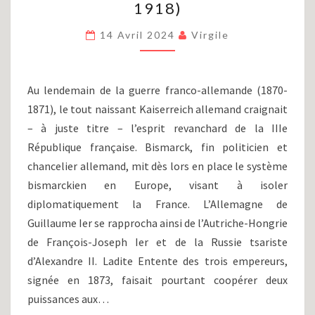
1918)
PREMIÈRE
GUERRE
14 Avril 2024
Virgile
MONDIALE
(1914-
1918)
Au lendemain de la guerre franco-allemande (1870-
1871), le tout naissant Kaiserreich allemand craignait
– à juste titre – l’esprit revanchard de la IIIe
République française. Bismarck, fin politicien et
chancelier allemand, mit dès lors en place le système
bismarckien en Europe, visant à isoler
diplomatiquement la France. L’Allemagne de
Guillaume Ier se rapprocha ainsi de l’Autriche-Hongrie
de François-Joseph Ier et de la Russie tsariste
d’Alexandre II. Ladite Entente des trois empereurs,
signée en 1873, faisait pourtant coopérer deux
puissances aux…