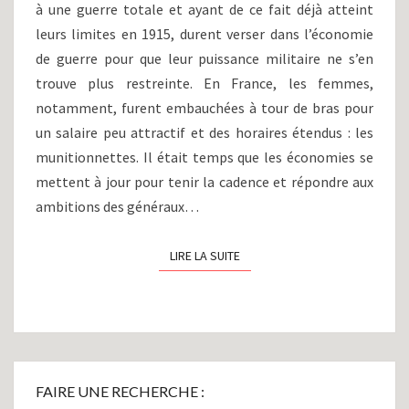
à une guerre totale et ayant de ce fait déjà atteint
ITALIEN,
OTTOMAN
leurs limites en 1915, durent verser dans l’économie
ET
de guerre pour que leur puissance militaire ne s’en
COLONIAL
trouve plus restreinte. En France, les femmes,
(1916)
notamment, furent embauchées à tour de bras pour
un salaire peu attractif et des horaires étendus : les
munitionnettes. Il était temps que les économies se
mettent à jour pour tenir la cadence et répondre aux
ambitions des généraux…
LIRE LA SUITE
LIRE LA SUITE
FAIRE UNE RECHERCHE :