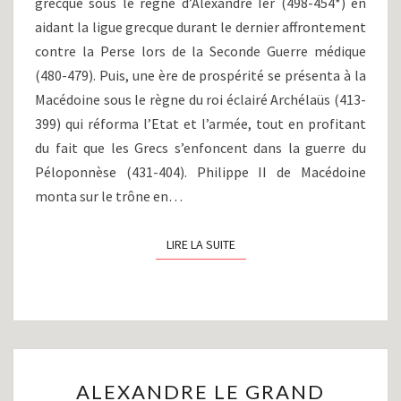
grecque sous le règne d’Alexandre Ier (498-454*) en
aidant la ligue grecque durant le dernier affrontement
contre la Perse lors de la Seconde Guerre médique
(480-479). Puis, une ère de prospérité se présenta à la
Macédoine sous le règne du roi éclairé Archélaüs (413-
399) qui réforma l’Etat et l’armée, tout en profitant
du fait que les Grecs s’enfoncent dans la guerre du
Péloponnèse (431-404). Philippe II de Macédoine
monta sur le trône en…
LIRE LA SUITE
LIRE LA SUITE
ALEXANDRE
ALEXANDRE LE GRAND
LE