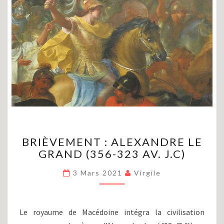
BRIÈVEMENT
BRIÈVEMENT : ALEXANDRE LE
:
GRAND (356-323 AV. J.C)
ALEXANDRE
LE
3 Mars 2021
Virgile
GRAND
(356-
323
AV.
Le royaume de Macédoine intégra la civilisation
J.C)