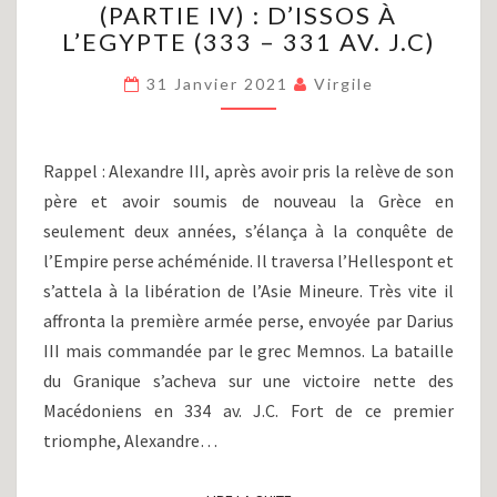
(PARTIE IV) : D’ISSOS À
GRAND
L’EGYPTE (333 – 331 AV. J.C)
(PARTIE
IV)
31 Janvier 2021
Virgile
:
D’ISSOS
À
L’EGYPTE
Rappel : Alexandre III, après avoir pris la relève de son
(333
père et avoir soumis de nouveau la Grèce en
–
seulement deux années, s’élança à la conquête de
331
AV.
l’Empire perse achéménide. Il traversa l’Hellespont et
J.C)
s’attela à la libération de l’Asie Mineure. Très vite il
affronta la première armée perse, envoyée par Darius
III mais commandée par le grec Memnos. La bataille
du Granique s’acheva sur une victoire nette des
Macédoniens en 334 av. J.C. Fort de ce premier
triomphe, Alexandre…