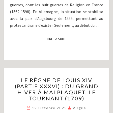
guerres, dont les huit guerres de Religion en France
(1562-1598). En Allemagne, la situation se stabilisa
avec la paix d’Augsbourg de 1555, permettant au
protestantisme d’exister. Seulement, au début du…
LIRE LA SUITE
LIRE LA SUITE
LE
LE RÈGNE DE LOUIS XIV
RÈGNE
(PARTIE XXXVI) : DU GRAND
DE
HIVER À MALPLAQUET, LE
LOUIS
XIV
TOURNANT (1709)
(PARTIE
XXXVI)
19 Octobre 2025
Virgile