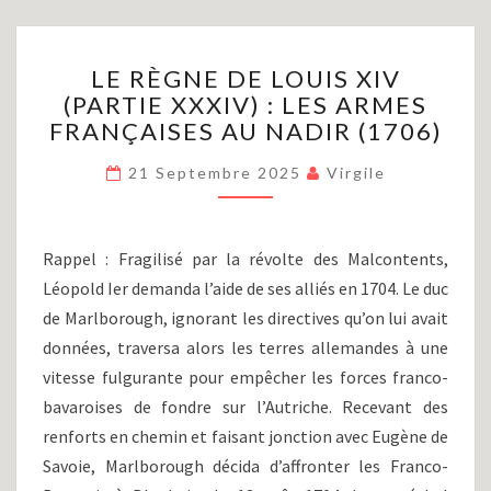
LE
LE RÈGNE DE LOUIS XIV
RÈGNE
(PARTIE XXXIV) : LES ARMES
DE
FRANÇAISES AU NADIR (1706)
LOUIS
XIV
21 Septembre 2025
Virgile
(PARTIE
XXXIV)
:
LES
Rappel : Fragilisé par la révolte des Malcontents,
ARMES
Léopold Ier demanda l’aide de ses alliés en 1704. Le duc
FRANÇAISES
de Marlborough, ignorant les directives qu’on lui avait
AU
NADIR
données, traversa alors les terres allemandes à une
(1706)
vitesse fulgurante pour empêcher les forces franco-
bavaroises de fondre sur l’Autriche. Recevant des
renforts en chemin et faisant jonction avec Eugène de
Savoie, Marlborough décida d’affronter les Franco-