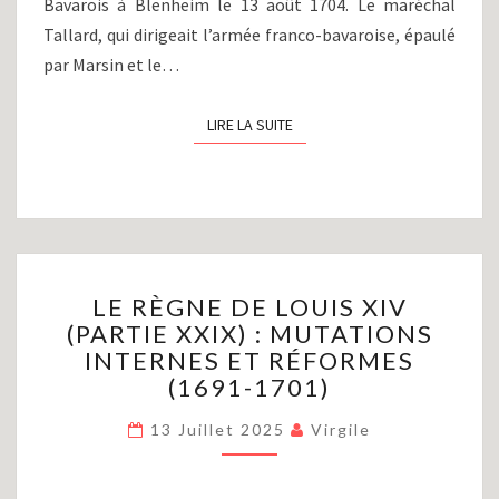
Bavarois à Blenheim le 13 août 1704. Le maréchal
Tallard, qui dirigeait l’armée franco-bavaroise, épaulé
par Marsin et le…
LIRE LA SUITE
LIRE LA SUITE
LE
LE RÈGNE DE LOUIS XIV
RÈGNE
(PARTIE XXIX) : MUTATIONS
DE
INTERNES ET RÉFORMES
LOUIS
XIV
(1691-1701)
(PARTIE
XXIX)
13 Juillet 2025
Virgile
:
MUTATIONS