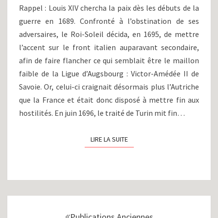
INTERNES
Rappel : Louis XIV chercha la paix dès les débuts de la
ET
guerre en 1689. Confronté à l’obstination de ses
RÉFORMES
adversaires, le Roi-Soleil décida, en 1695, de mettre
(1691-
1701)
l’accent sur le front italien auparavant secondaire,
afin de faire flancher ce qui semblait être le maillon
faible de la Ligue d’Augsbourg : Victor-Amédée II de
Savoie. Or, celui-ci craignait désormais plus l’Autriche
que la France et était donc disposé à mettre fin aux
hostilités. En juin 1696, le traité de Turin mit fin…
LIRE LA SUITE
LIRE LA SUITE
Navigation
au
Publications Anciennes