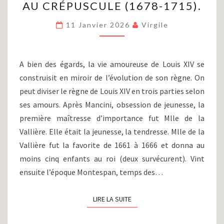
AU CRÉPUSCULE (1678-1715).
RÈGNE
DE
11 Janvier 2026
Virgile
LOUIS
XIV
(2/2),
DU
A bien des égards, la vie amoureuse de Louis XIV se
ZÉNITH
construisit en miroir de l’évolution de son règne. On
AU
peut diviser le règne de Louis XIV en trois parties selon
CRÉPUSCULE
(1678-
ses amours. Après Mancini, obsession de jeunesse, la
1715).
première maîtresse d’importance fut Mlle de la
Vallière. Elle était la jeunesse, la tendresse. Mlle de la
Vallière fut la favorite de 1661 à 1666 et donna au
moins cinq enfants au roi (deux survécurent). Vint
ensuite l’époque Montespan, temps des…
LIRE LA SUITE
LIRE LA SUITE