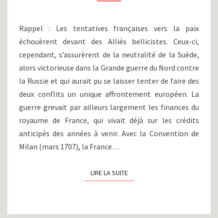
:
DU
GRAND
Rappel : Les tentatives françaises vers la paix
HIVER
échouèrent devant des Alliés bellicistes. Ceux-ci,
À
cependant, s’assurèrent de la neutralité de la Suède,
MALPLAQUET,
LE
alors victorieuse dans la Grande guerre du Nord contre
TOURNANT
la Russie et qui aurait pu se laisser tenter de faire des
(1709)
deux conflits un unique affrontement européen. La
guerre grevait par ailleurs largement les finances du
royaume de France, qui vivait déjà sur les crédits
anticipés des années à venir. Avec la Convention de
Milan (mars 1707), la France…
LIRE LA SUITE
LIRE LA SUITE