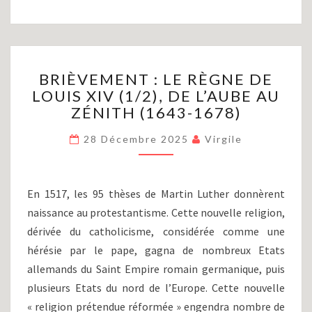
BRIÈVEMENT
BRIÈVEMENT : LE RÈGNE DE
:
LOUIS XIV (1/2), DE L’AUBE AU
LE
ZÉNITH (1643-1678)
RÈGNE
DE
28 Décembre 2025
Virgile
LOUIS
XIV
(1/2),
DE
En 1517, les 95 thèses de Martin Luther donnèrent
L’AUBE
naissance au protestantisme. Cette nouvelle religion,
AU
dérivée du catholicisme, considérée comme une
ZÉNITH
(1643-
hérésie par le pape, gagna de nombreux Etats
1678)
allemands du Saint Empire romain germanique, puis
plusieurs Etats du nord de l’Europe. Cette nouvelle
« religion prétendue réformée » engendra nombre de