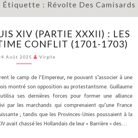
Étiquette :
Révolte Des Camisards
LE
S XIV (PARTIE XXXII) : LES
RÈGNE
DE
TIME CONFLIT (1701-1703)
LOUIS
XIV
24 Août 2025
Virgile
(PARTIE
XXXII)
rent le camp de l’Empereur, ne pouvant s’associer à une
:
fois montré son opposition au protestantisme. Guillaume
LES
DÉBUTS
utilisa ses dernières forces pour former une alliance
DE
suivi par les marchands qui comprenaient qu’une France
L’ULTIME
uissante ; tandis que les Provinces-Unies poussaient à la
CONFLIT
V avait chassé les Hollandais de leur « Barrière » des…
(1701-
1703)