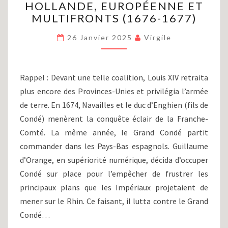
HOLLANDE, EUROPÉENNE ET
LOUIS
XIV
MULTIFRONTS (1676-1677)
(PARTIE
XIX)
26 Janvier 2025
Virgile
:
LA
GUERRE
Rappel : Devant une telle coalition, Louis XIV retraita
DE
plus encore des Provinces-Unies et privilégia l’armée
HOLLANDE,
de terre. En 1674, Navailles et le duc d’Enghien (fils de
EUROPÉENNE
ET
Condé) menèrent la conquête éclair de la Franche-
MULTIFRONTS
Comté. La même année, le Grand Condé partit
(1676-
commander dans les Pays-Bas espagnols. Guillaume
1677)
d’Orange, en supériorité numérique, décida d’occuper
Condé sur place pour l’empêcher de frustrer les
principaux plans que les Impériaux projetaient de
mener sur le Rhin. Ce faisant, il lutta contre le Grand
Condé…